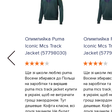
Олимпийка Puma
Олимпийка 
Iconic Mcs Track
Iconic Mcs T
Jacket (57798030)
Jacket (577
Ще зi школи люблю puma.
Ще зi школи л
Восени збирався до Польшi
Восени збиравс
на заробiтки та вирiшив
на заробiтки та
puma mcs track jacket купити
puma mcs track 
в україні, щоб не витрачати
в україні, щоб 
грощi закордоном. Тут
грощi закордон
дешевше. Кофта класна, всi
дешевше. Кофта
друзi зацiнили. Не будет
друзi зацiнили.