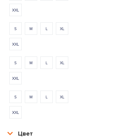
XXL
S
M
L
XL
XXL
S
M
L
XL
XXL
S
M
L
XL
XXL
Цвет