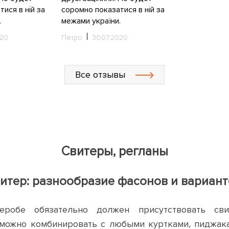
ися в нiй за
соромно показатися в нiй за
.
межами україни.
020
Петро
30.07.2020
Все отзывы
Свитеры, регланы
итер: разнообразие фасонов и вариан
еробе обязательно должен присутствовать св
можно комбинировать с любыми куртками, пиджака