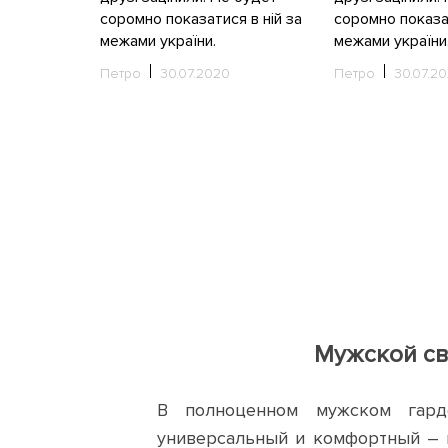
соромно показатися в нiй за
соромно показат
межами україни.
межами україни
Петро
30.07.2020
Петро
30.07.2
Мужской св
В полноценном мужском гард
универсальный и комфортный – 