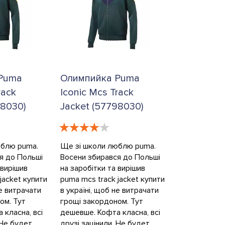
Puma
Олимпийка Puma
rack
Iconic Mcs Track
98030)
Jacket (57798030)
юблю puma.
Ще зi школи люблю puma.
я до Польшi
Восени збирався до Польшi
 вирiшив
на заробiтки та вирiшив
jacket купити
puma mcs track jacket купити
не витрачати
в україні, щоб не витрачати
ом. Тут
грощi закордоном. Тут
 класна, всi
дешевше. Кофта класна, всi
 Не будет
друзi зацiнили. Не будет