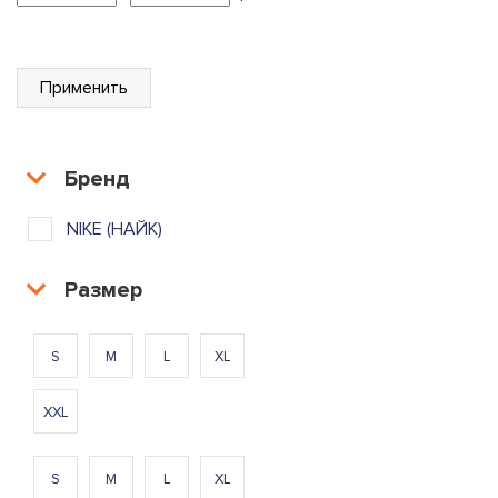
Применить
Бренд
NIKE (НАЙК)
Размер
S
M
L
XL
XXL
S
M
L
XL