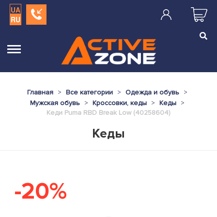
UA
RU
Главная
Все категории
Одежда и обувь
Мужская обувь
Кроссовки, кеды
Кеды
Кеди Puma RBD Break Low (40258604)
Кеды
-20%