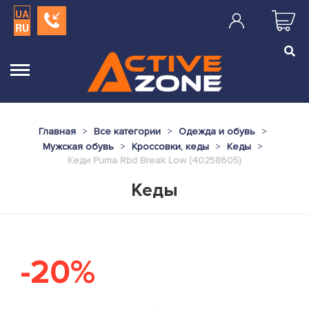
UA
RU
Главная
Все категории
Одежда и обувь
Мужская обувь
Кроссовки, кеды
Кеды
Кеди Puma Rbd Break Low (40258605)
Кеды
-20%