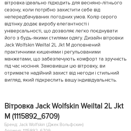
вітровка ідеально підходить для весняно-літнього
сезону, коли потрібно захистити себе від
непередбачуваних погодних умов. Колір серого
відтінку додає виробу елегантності і
універсальності, що дозволяє легко поєднувати
його з будь-якими стилями одягу. Дизайн вітровки
Jack Wolfskin Weiltal 2L Jkt M доповнений
практичними кишенями і регульованими
манжетами, що забезпечують комфорт та зручність
під час носіння. Замовивши цю вітровку, ви
отримаєте надійний захист від негоди і стильний
вигляд, який підкреслить вашу індивідуальність.
Вітровка Jack Wolfskin Weiltal 2L Jkt
M (1115892_6709)
Бренд:
Jack Wolfskin (Джек Вольфскин)
Артикул: 1115892_6709