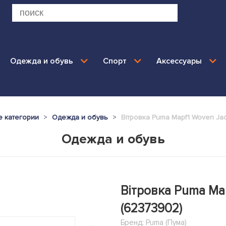
Одежда и обувь
Спорт
Аксессуары
е категории
Одежда и обувь
Вітровка Puma Mapf1 Woven Jac
Одежда и обувь
Вітровка Puma Ma
(62373902)
Бренд:
Puma (Пума)