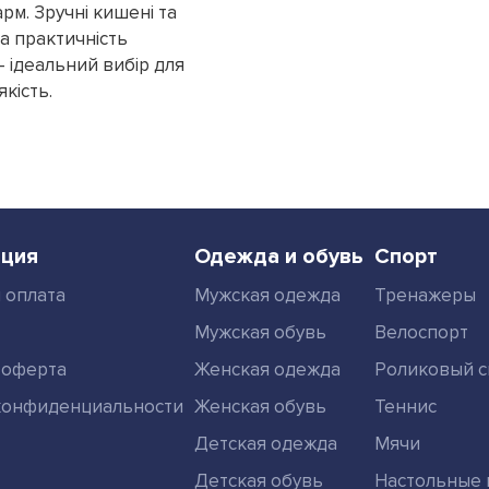
м. Зручні кишені та
 практичність
- ідеальний вибір для
кість.
ция
Одежда и обувь
Спорт
 оплата
Мужская одежда
Тренажеры
Мужская обувь
Велоспорт
 оферта
Женская одежда
Роликовый с
конфиденциальности
Женская обувь
Теннис
Детская одежда
Мячи
Детская обувь
Настольные 