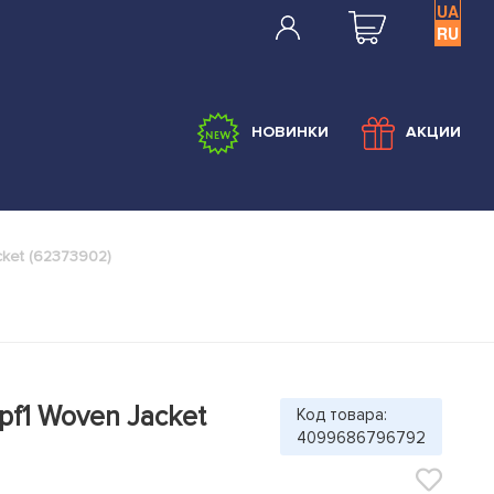
UA
RU
НОВИНКИ
АКЦИИ
ket (62373902)
pf1 Woven Jacket
Код товара:
4099686796792