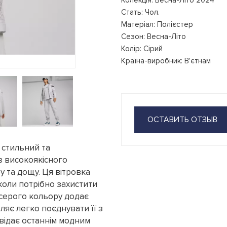
Колекція: Весна-Літо 2024
Стать: Чол.
Матеріал: Полієстер
Сезон: Весна-Літо
Колір: Сірий
Країна-виробник: В'єтнам
ОСТАВИТЬ ОТЗЫВ
 стильний та
з високоякісного
ру та дощу. Ця вітровка
коли потрібно захистити
 серого кольору додає
ляє легко поєднувати її з
відає останнім модним