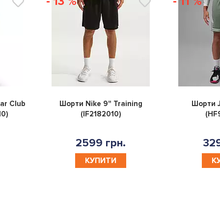
- 13 %
- 11 %
0
0
ar Club
Шорти Nike 9" Training
Шорти J
10)
(IF2182010)
(HF
2599 грн.
329
КУПИТИ
К