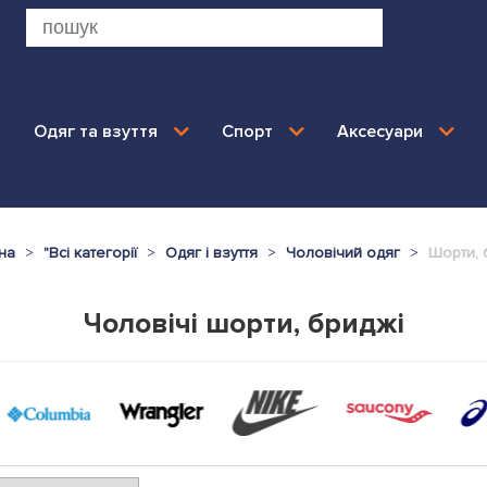
Одяг та взуття
Спорт
Аксесуари
на
"
Всі категорії
Одяг і взуття
Чоловічий одяг
Шорти, 
Чоловічі шорти, бриджі