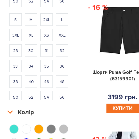
50
52
54
56
- 16 %
S
M
2XL
L
3XL
XL
XS
XXL
28
30
31
32
33
34
35
36
Шорти Puma Golf Te
(63159901)
38
40
46
48
3199 грн.
50
52
54
56
КУПИТИ
Колір
S
M
2XL
L
3XL
XL
XS
XXL