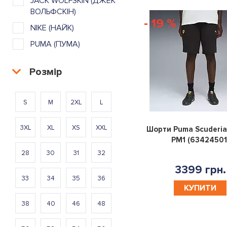
JACK WOLFSKIN (ДЖЕК
ВОЛЬФСКІН)
- 19 %
NIKE (НАЙК)
PUMA (ПУМА)
Розмір
S
M
2XL
L
3XL
XL
XS
XXL
Шорти Puma Scuderia 
PM1 (63424501
28
30
31
32
3399 грн.
33
34
35
36
КУПИТИ
38
40
46
48