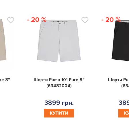
- 20 %
- 20 %
0
0
re 8"
Шорти Puma 101 Pure 8"
Шорти Pum
(63482004)
(63
3899 грн.
389
КУПИТИ
К