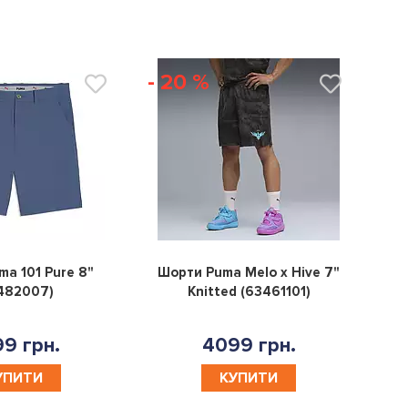
- 20 %
0
0
a 101 Pure 8"
Шорти Puma Melo x Hive 7"
482007)
Knitted (63461101)
9 грн.
4099 грн.
УПИТИ
КУПИТИ