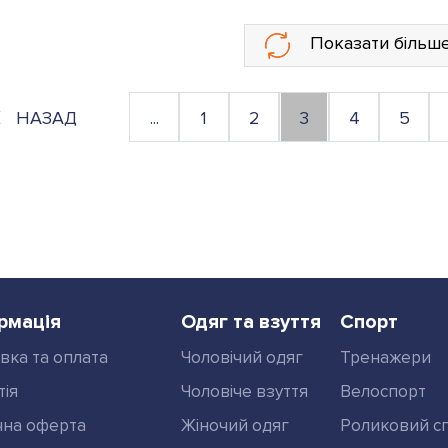
Показати більш
НАЗАД
...
1
2
3
4
5
рмація
Одяг та взуття
Спорт
вка та оплата
Чоловічий одяг
Тренажери
тія
Чоловіче взуття
Велоспорт
чна оферта
Жіночий одяг
Роликовий с