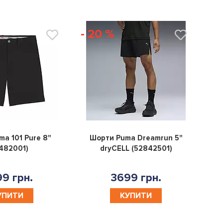
- 20 %
0
0
a 101 Pure 8"
Шорти Puma Dreamrun 5"
482001)
dryCELL (52842501)
9 грн.
3699 грн.
УПИТИ
КУПИТИ