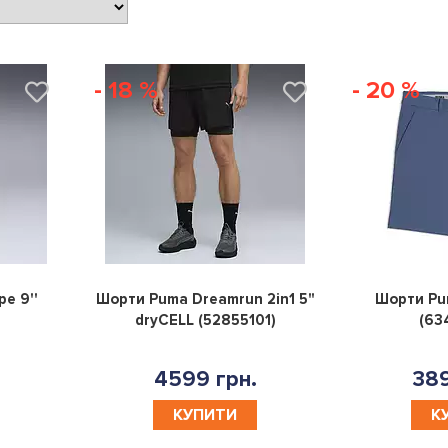
- 18 %
- 20 %
0
0
e 9''
Шорти Puma Dreamrun 2in1 5"
Шорти Pum
dryCELL (52855101)
(63
4599 грн.
389
КУПИТИ
К