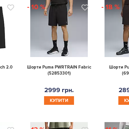
- 10 %
- 18 %
0
0
ch 2.0
Шорти Puma PWRTRAIN Fabric
Шорти P
(52853301)
(69
2999 грн.
289
КУПИТИ
К