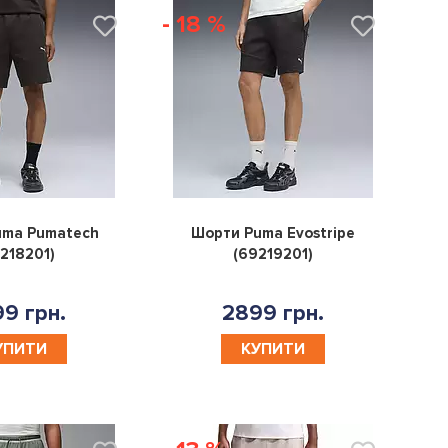
- 18 %
0
0
uma Pumatech
Шорти Puma Evostripe
218201)
(69219201)
9 грн.
2899 грн.
УПИТИ
КУПИТИ