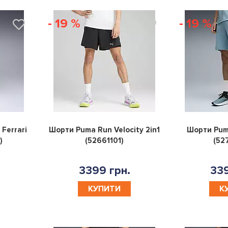
- 19 %
- 19 %
0
0
Ferrari
Шорти Puma Run Velocity 2in1
Шорти Pum
)
(52661101)
(52
3399 грн.
339
КУПИТИ
К