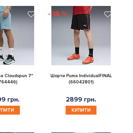
- 18 %
0
0
a Cloudspun 7"
Шорти Puma IndividualFINAL
764446)
(66042801)
9 грн.
2899 грн.
УПИТИ
КУПИТИ