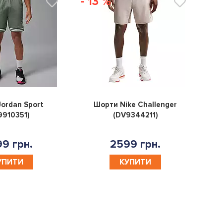
- 13 %
0
0
ordan Sport
Шорти Nike Challenger
9910351)
(DV9344211)
9 грн.
2599 грн.
УПИТИ
КУПИТИ