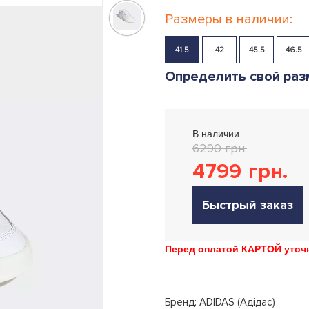
Размеры в наличии:
41.5
42
45.5
46.5
Определить свой раз
В наличии
6290 грн.
4799
грн.
Быстрый заказ
Перед оплатой КАРТОЙ уточн
Бренд: ADIDAS (Адідас)