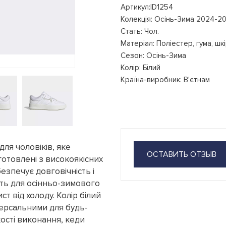
Артикул:ID1254
Колекція: Осінь-Зима 2024-2
Стать: Чол.
Матеріал: Поліестер, гума, шк
Сезон: Осінь-Зима
Колір: Білий
Країна-виробник: В'єтнам
для чоловіків, яке
ОСТАВИТЬ ОТЗЫВ
готовлені з високоякісних
безпечує довговічність і
дять для осінньо-зимового
т від холоду. Колір білий
іверсальними для будь-
кості виконання, кеди