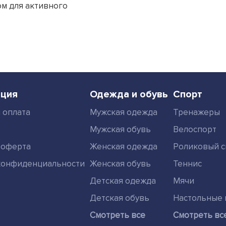
ром для активного
ция
Одежда и обувь
Спорт
 оплата
Мужская одежда
Тренажеры
Мужская обувь
Велоспорт
 оферта
Женская одежда
Роликовый с
конфиденциальности
Женская обувь
Теннис
Детская одежда
Мячи
Детская обувь
Настольные 
Смотреть все
Смотреть вс