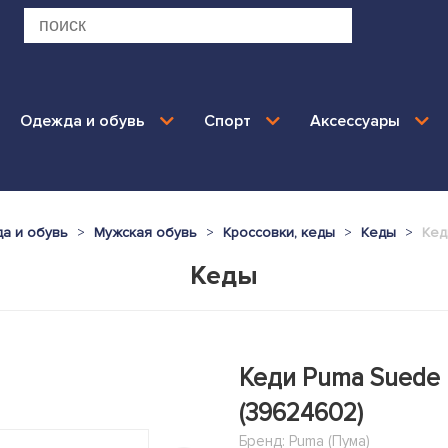
Одежда и обувь
Спорт
Аксессуары
а и обувь
Мужская обувь
Кроссовки, кеды
Кеды
Кед
Кеды
Кеди Puma Suede P
(39624602)
Бренд:
Puma (Пума)