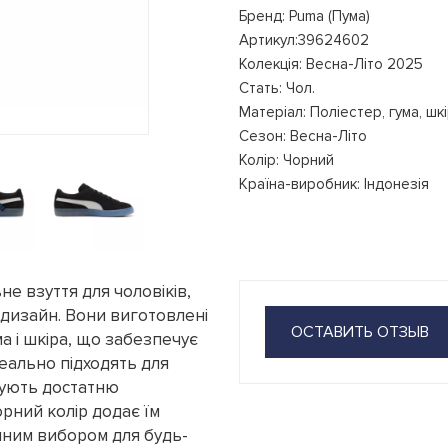
Бренд: Puma (Пума)
Артикул:39624602
Колекція: Весна-Літо 2025
Стать: Чол.
Матеріал: Поліестер, гума, шк
Сезон: Весна-Літо
Колір: Чорний
Країна-виробник: Індонезія
не взуття для чоловіків,
й дизайн. Вони виготовлені
ОСТАВИТЬ ОТЗЫВ
ма і шкіра, що забезпечує
ідеально підходять для
чують достатню
орний колір додає їм
інним вибором для будь-