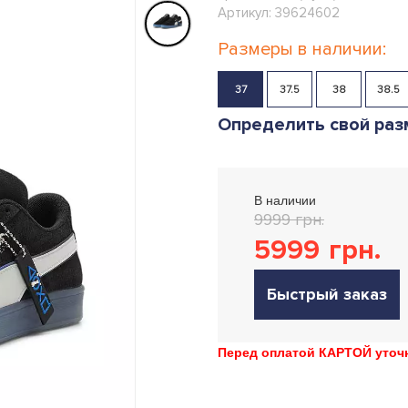
Артикул: 39624602
Размеры в наличии:
37
37.5
38
38.5
Определить свой раз
В наличии
9999 грн.
5999
грн.
Быстрый заказ
Перед оплатой КАРТОЙ уточн