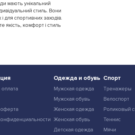
кеди мають унікальний
ндивідуальний стиль. Вони
 і для спортивних заходів.
е якість, комфорт і стиль
ция
Одежда и обувь
Спорт
 оплата
Мужская одежда
Тренажеры
Мужская обувь
Велоспорт
 оферта
Женская одежда
Роликовый с
конфиденциальности
Женская обувь
Теннис
Детская одежда
Мячи