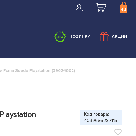
UA
RU
НОВИНКИ
АКЦИИ
и Puma Suede Playstation (39624602)
laystation
Код товара:
4099686287115