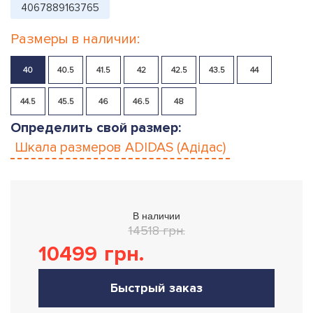
4067889163765
Размеры в наличии:
40
40.5
41.5
42
42.5
43.5
44
44.5
45.5
46
46.5
48
Определить свой размер:
Шкала размеров
ADIDAS (Адідас)
В наличии
14518 грн.
10499
грн.
Быстрый заказ