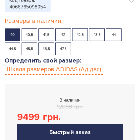
Код товара:
4066765098054
Размеры в наличии:
40
40,5
41,5
42
42,5
43,5
44
44,5
45,5
46,5
47,5
Определить свой размер:
Шкала размеров
ADIDAS (Адідас)
В наличии
12098 грн.
9499
грн.
Быстрый заказ