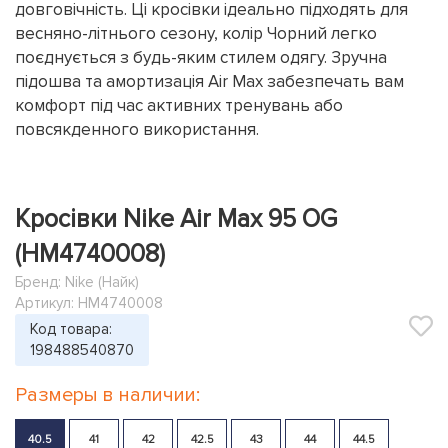
довговічність. Ці кросівки ідеально підходять для
весняно-літнього сезону, колір Чорний легко
поєднується з будь-яким стилем одягу. Зручна
підошва та амортизація Air Max забезпечать вам
комфорт під час активних тренувань або
повсякденного використання.
Кросівки Nike Air Max 95 OG
(HM4740008)
Бренд:
Nike (Найк)
Артикул: HM4740008
Код товара:
198488540870
Размеры в наличии:
40.5
41
42
42.5
43
44
44.5