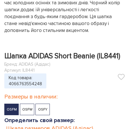
час холодних осінніх та зимових днів. Чорний колір
шапки додає їй універсальності і легкості
поєднання з будь-яким гардеробом. Ця шапка
стане невід'ємною частиною вашого образу і
доповнить його стильним акцентом.
Шапка ADIDAS Short Beanie (IL8441)
Бренд:
ADIDAS (Адідас)
Артикул: IL8441
Код товара:
4066763554248
Размеры в наличии:
OSFM
OSFW
OSFY
Определить свой размер:
Шкала размеров
ADIDAS (Адідас)