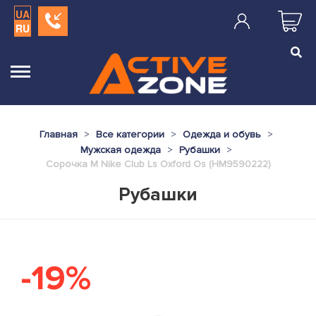
UA
RU
Главная
Все категории
Одежда и обувь
Мужская одежда
Рубашки
Сорочка M Nike Club Ls Oxford Os (HM9590222)
Рубашки
-19%