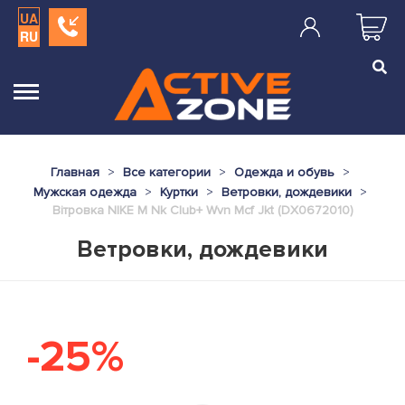
UA
RU
Главная
Все категории
Одежда и обувь
Мужская одежда
Куртки
Ветровки, дождевики
Вітровка NIKE M Nk Club+ Wvn Mcf Jkt (DX0672010)
Ветровки, дождевики
-25%