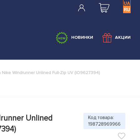
UA
RU
НОВИНКИ
АКЦИИ
а Nike Windrunner Unlined Full-Zip UV (IO9627394)
drunner Unlined
Код товара:
198728969966
7394)