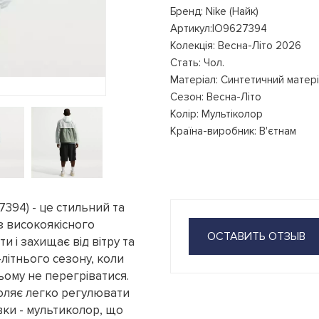
Бренд: Nike (Найк)
Артикул:IO9627394
Колекція: Весна-Літо 2026
Стать: Чол.
Матеріал: Синтетичний матер
Сезон: Весна-Літо
Колір: Мультіколор
Країна-виробник: В'єтнам
27394) - це стильний та
з високоякісного
ОСТАВИТЬ ОТЗЫВ
и і захищає від вітру та
-літнього сезону, коли
ьому не перегріватися.
оляє легко регулювати
вки - мультиколор, що