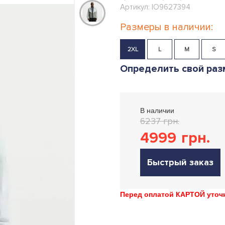
Артикул: IO9627394
Размеры в наличии:
2XL
L
M
S
Определить свой раз
В наличии
6237 грн.
4999
грн.
Быстрый заказ
Перед оплатой КАРТОЙ уточн