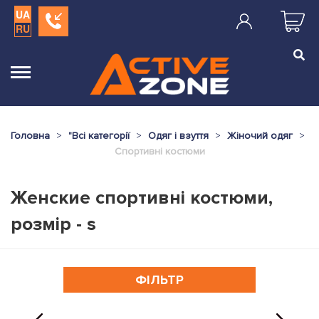
UA
RU
Головна
"
Всі категорії
Одяг і взуття
Жіночий одяг
Спортивні костюми
Женские спортивні костюми,
розмір - s
ФІЛЬТР