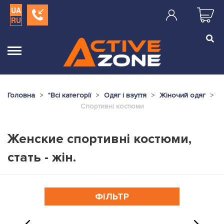
UA
RU
Головна
"
Всі категорії
Одяг і взуття
Жіночий одяг
Спортивні костюми
Женские спортивні костюми,
стать - жін.
ФІЛЬТР