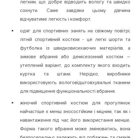
легким, що добре відводить вологу та швидко
сохнути. Саме завдяки цьому дівчина
відчуватиме легкість і комфорт.
одяг для спортивних занять на свіжому повітрі;
літній спортивний костюм - це легкі шорти та
футболка із швидковисихаючих матеріалів, а
зимове вбрання або демісезонний костюм –
утеплений варіант, до комплекту якого входить
куртка та штани. Нерідко, виробники
використовують вологовідштовхувальні тканини
для підвищення функціональності вбрання.
жіночий спортивний костюм для прогулянок
найчастіше є менш зносостійким і міцним, так як і
навантаження під час його використання менше.
Форма такого вбрання може змінюватись, вона
безпосередньо залежить від побажань та смаків