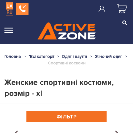
UA
RU
Головна
"
Всі категорії
Одяг і взуття
Жіночий одяг
Спортивні костюми
Женские спортивні костюми,
розмір - xl
ФІЛЬТР