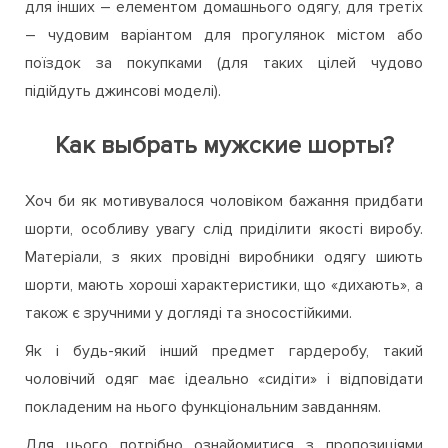
для інших – елементом домашнього одягу, для третіх
– чудовим варіантом для прогулянок містом або
поїздок за покупками (для таких цілей чудово
підійдуть джинсові моделі).
Как выбрать мужские шорты?
Хоч би як мотивувалося чоловіком бажання придбати
шорти, особливу увагу слід приділити якості виробу.
Матеріали, з яких провідні виробники одягу шиють
шорти, мають хороші характеристики, що «дихають», а
також є зручними у догляді та зносостійкими.
Як і будь-який інший предмет гардеробу, такий
чоловічий одяг має ідеально «сидіти» і відповідати
покладеним на нього функціональним завданням.
Для цього потрібно ознайомитися з пропозиціями