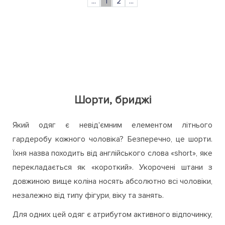
...
1
2
...
Шорти, бриджі
Який одяг є невід'ємним елементом літнього
гардеробу кожного чоловіка? Безперечно, це шорти.
Їхня назва походить від англійського слова «short», яке
перекладається як «короткий». Укорочені штани з
довжиною вище коліна носять абсолютно всі чоловіки,
незалежно від типу фігури, віку та занять.
Для одних цей одяг є атрибутом активного відпочинку,