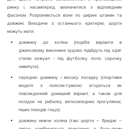
ринку і, насамперед, визначитися з відповідним
фасоном. Розрізняються вони по ширині штанин та
довжині. Виходячи з останнього критерію, шорти
можуть мати:
довжину до коліна (подібні варіанти в
джинсовому виконанні чудово підійдуть під одяг
стилю кежуал - під футболку, поло, сорочку
навипуск);
середню довжину і високу посадку (спортивні
моделі з поясом-гумкою згодяться як
повсякденний домашній варіант, а також для
поїздок на рибалку, велосипедних прогулянок,
піших походів тощо);
довжину нижче коліна (такі шорти – бриджі –
легко комбінуються практично з будь-яким