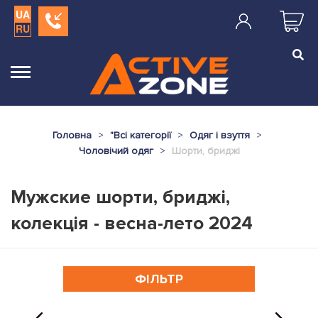
UA
RU
Головна
"
Всі категорії
Одяг і взуття
Чоловічий одяг
Шорти, бриджі
Мужские шорти, бриджі,
колекція - весна-лето 2024
ФІЛЬТР