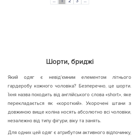
...
1
2
3
...
Шорти, бриджі
Який одяг є невід'ємним елементом літнього
гардеробу кожного чоловіка? Безперечно, це шорти.
Їхня назва походить від англійського слова «short», яке
перекладається як «короткий». Укорочені штани з
довжиною вище коліна носять абсолютно всі чоловіки,
незалежно від типу фігури, віку та занять.
Для одних цей одяг є атрибутом активного відпочинку,