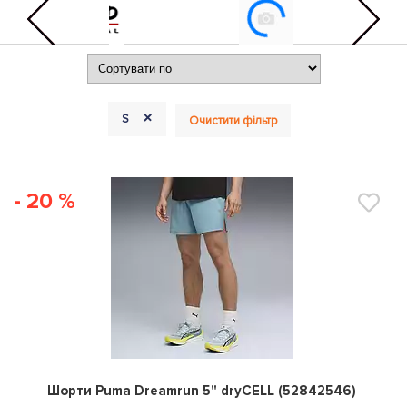
+
S
Очистити фільтр
- 20 %
0
Шорти Puma Dreamrun 5" dryCELL (52842546)