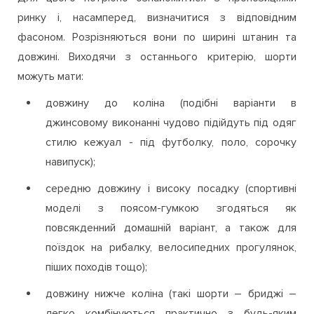
ринку і, насамперед, визначитися з відповідним
фасоном. Розрізняються вони по ширині штанин та
довжині. Виходячи з останнього критерію, шорти
можуть мати:
довжину до коліна (подібні варіанти в
джинсовому виконанні чудово підійдуть під одяг
стилю кежуал - під футболку, поло, сорочку
навипуск);
середню довжину і високу посадку (спортивні
моделі з поясом-гумкою згодяться як
повсякденний домашній варіант, а також для
поїздок на рибалку, велосипедних прогулянок,
піших походів тощо);
довжину нижче коліна (такі шорти – бриджі –
легко комбінуються практично з будь-яким