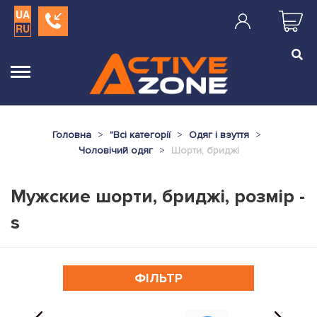
UA
RU
Головна
"
Всі категорії
Одяг і взуття
Чоловічий одяг
Шорти, бриджі
Мужские шорти, бриджі, розмір -
s
ФІЛЬТР