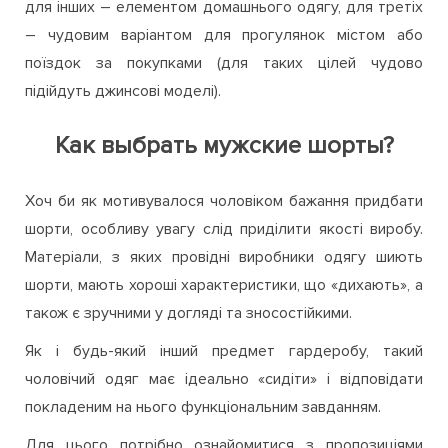
для інших – елементом домашнього одягу, для третіх
– чудовим варіантом для прогулянок містом або
поїздок за покупками (для таких цілей чудово
підійдуть джинсові моделі).
Как выбрать мужские шорты?
Хоч би як мотивувалося чоловіком бажання придбати
шорти, особливу увагу слід приділити якості виробу.
Матеріали, з яких провідні виробники одягу шиють
шорти, мають хороші характеристики, що «дихають», а
також є зручними у догляді та зносостійкими.
Як і будь-який інший предмет гардеробу, такий
чоловічий одяг має ідеально «сидіти» і відповідати
покладеним на нього функціональним завданням.
Для цього потрібно ознайомитися з пропозиціями