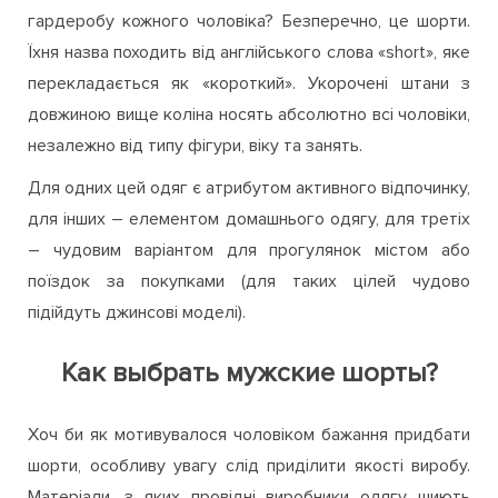
гардеробу кожного чоловіка? Безперечно, це шорти.
Їхня назва походить від англійського слова «short», яке
перекладається як «короткий». Укорочені штани з
довжиною вище коліна носять абсолютно всі чоловіки,
незалежно від типу фігури, віку та занять.
Для одних цей одяг є атрибутом активного відпочинку,
для інших – елементом домашнього одягу, для третіх
– чудовим варіантом для прогулянок містом або
поїздок за покупками (для таких цілей чудово
підійдуть джинсові моделі).
Как выбрать мужские шорты?
Хоч би як мотивувалося чоловіком бажання придбати
шорти, особливу увагу слід приділити якості виробу.
Матеріали, з яких провідні виробники одягу шиють