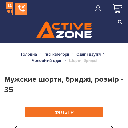
UA
RU
Головна
"
Всі категорії
Одяг і взуття
Чоловічий одяг
Шорти, бриджі
Мужские шорти, бриджі, розмір -
35
ФІЛЬТР