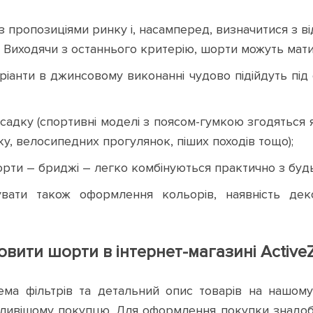
з пропозиціями ринку і, насамперед, визначитися з в
. Виходячи з останнього критерію, шорти можуть мати
аріанти в джинсовому виконанні чудово підійдуть під
садку (спортивні моделі з поясом-гумкою згодяться 
ку, велосипедних прогулянок, піших походів тощо);
орти – бриджі – легко комбінуються практично з будь
вати також оформлення кольорів, наявність деко
овити шорти в інтернет-магазині Active
ема фільтрів та детальний опис товарів на нашом
агливішому покупцю. Для оформлення покупки знадоб