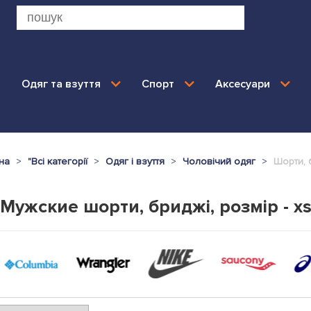
Одяг та взуття
Спорт
Аксесуари
на
"
Всі категорії
Одяг і взуття
Чоловічий одяг
Шорти, 
Мужские шорти, бриджі, розмір - x