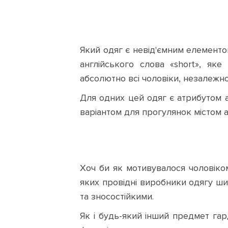
50
52
54
56
Який одяг є невід'ємним елементо
S
M
2XL
L
англійського слова «short», як
3XL
XL
XS
XXL
абсолютно всі чоловіки, незалежно 
Для одних цей одяг є атрибутом 
28
30
31
32
варіантом для прогулянок містом а
33
34
35
36
38
40
46
48
Хоч би як мотивувалося чоловіком
50
52
54
56
яких провідні виробники одягу ши
та зносостійкими.
S
M
2XL
L
Як і будь-який інший предмет гар