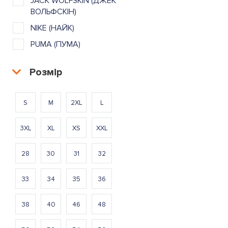
JACK WOLFSKIN (ДЖЕК
ВОЛЬФСКІН)
NIKE (НАЙК)
PUMA (ПУМА)
Розмір
S
M
2XL
L
3XL
XL
XS
XXL
28
30
31
32
33
34
35
36
38
40
46
48