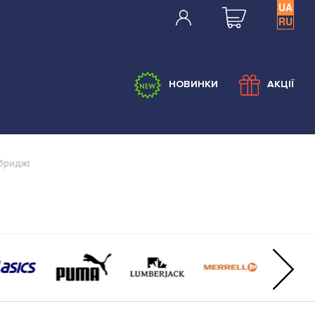
UA
RU
НОВИНКИ
АКЦІЇ
бриджі
s