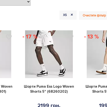
+
XS
Очистити фільтр
- 17 %
- 13 %
0
0
o Woven
Шорти Puma Ess Logo Woven
Шорти Puma
401)
Shorts 5" (68260202)
Shorts 5
2199 грн.
199