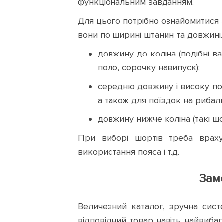
функціональним завданням.
3XL
XL
XS
XXL
Для цього потрібно ознайомитися 
28
30
31
32
вони по ширині штанин та довжині
довжину до коліна (подібні в
33
34
35
36
поло, сорочку навипуск);
38
40
46
48
середню довжину і високу по
а також для поїздок на рибал
50
52
54
56
довжину нижче коліна (такі ш
S
M
2XL
L
При виборі шортів треба враху
використання пояса і т.д.
3XL
XL
XS
XXL
Зам
28
30
31
32
Величезний каталог, зручна сист
33
34
35
36
відповідний товар навіть найвиб