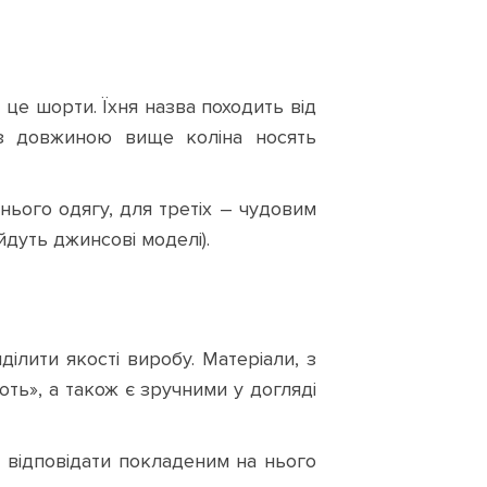
це шорти. Їхня назва походить від
и з довжиною вище коліна носять
ього одягу, для третіх – чудовим
йдуть джинсові моделі).
ілити якості виробу. Матеріали, з
ть», а також є зручними у догляді
і відповідати покладеним на нього