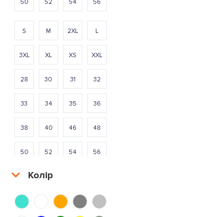
50
52
54
56
S
M
2XL
L
3XL
XL
XS
XXL
28
30
31
32
33
34
35
36
38
40
46
48
50
52
54
56
Колір
S
M
2XL
L
3XL
XL
XS
XXL