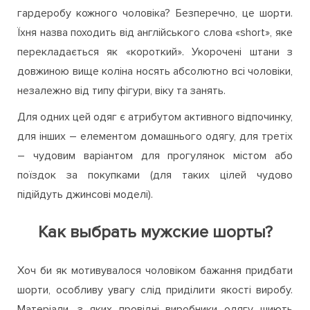
гардеробу кожного чоловіка? Безперечно, це шорти.
Їхня назва походить від англійського слова «short», яке
перекладається як «короткий». Укорочені штани з
довжиною вище коліна носять абсолютно всі чоловіки,
незалежно від типу фігури, віку та занять.
Для одних цей одяг є атрибутом активного відпочинку,
для інших – елементом домашнього одягу, для третіх
– чудовим варіантом для прогулянок містом або
поїздок за покупками (для таких цілей чудово
підійдуть джинсові моделі).
Как выбрать мужские шорты?
Хоч би як мотивувалося чоловіком бажання придбати
шорти, особливу увагу слід приділити якості виробу.
Матеріали, з яких провідні виробники одягу шиють