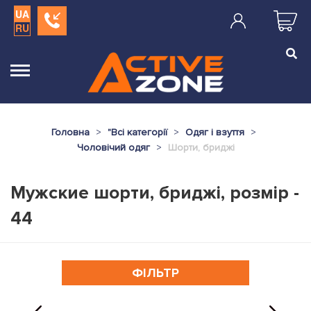
UA
RU
Головна
"
Всі категорії
Одяг і взуття
Чоловічий одяг
Шорти, бриджі
Мужские шорти, бриджі, розмір -
44
ФІЛЬТР