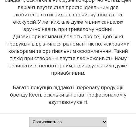
сандалії, оскільки в них дуже комфортно ногам. Цей
варіант взуття став просто ідеальним для
любителів літніх видів відпочинку, походів та
екскурсій. У легких, але дуже міцних сандалях
зручно навіть при тривалому носінні.
Дизайнери компанії дбають про те, щоб їхня
продукція відрізнялася різноманітністю, яскравими
кольорами та оригінальним оформленням. Такий
підхід при створенні взуття дає можливість йому
залишатися неповторним, індивідуальним і дуже
привабливим.
Багато покупців віддають перевагу продукції
бренду Keen, оскільки він став професіоналом у
взуттєвому світі.