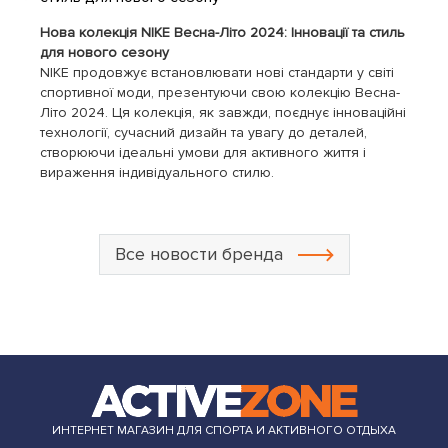
Нова колекція NIKE Весна-Літо 2024: Інновації та стиль
для нового сезону
NIKE продовжує встановлювати нові стандарти у світі
спортивної моди, презентуючи свою колекцію Весна-
Літо 2024. Ця колекція, як завжди, поєднує інноваційні
технології, сучасний дизайн та увагу до деталей,
створюючи ідеальні умови для активного життя і
вираження індивідуального стилю.
Все новости бренда
ИНТЕРНЕТ МАГАЗИН ДЛЯ СПОРТА И АКТИВНОГО ОТДЫХА