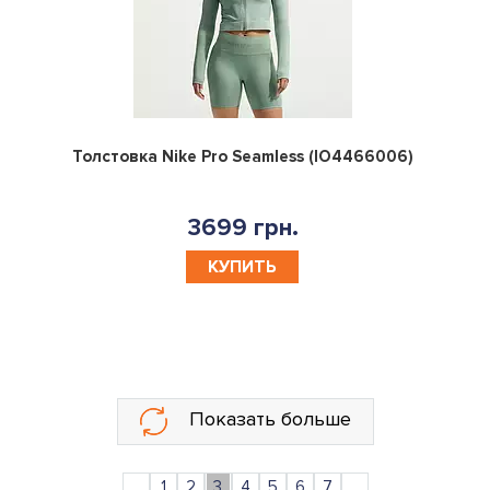
0
Толстовка Nike Pro Seamless (IO4466006)
3699 грн.
КУПИТЬ
Показать больше
...
1
2
3
4
5
6
7
...