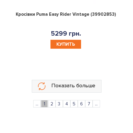
0
Кросівки Puma Easy Rider Vintage (39902853)
5299 грн.
КУПИТЬ
Показать больше
...
1
2
3
4
5
6
7
...