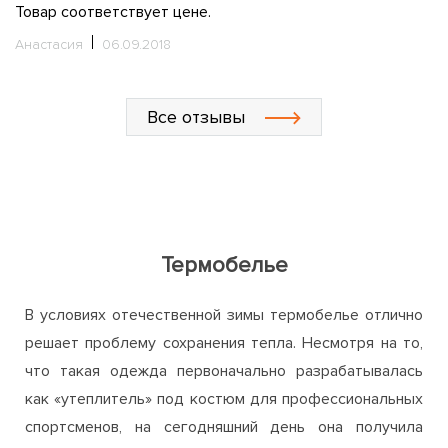
Товар соответствует цене.
ц
н
Анастасия
06.09.2018
О
Все отзывы
Термобелье
В условиях отечественной зимы термобелье отлично
решает проблему сохранения тепла. Несмотря на то,
что такая одежда первоначально разрабатывалась
как «утеплитель» под костюм для профессиональных
спортсменов, на сегодняшний день она получила