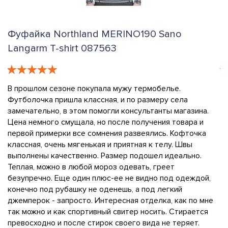
Фуфайка Northland MERINO190 Sano
К
Langarm T-shirt 087563
U
В прошлом сезоне покупала мужу термобелье.
Н
Футболочка пришла классная, и по размеру села
п
замечательно, в этом помогли консультанты магазина.
т
Цена немного смущала, но после получения товара и
м
первой примерки все сомнения развеялись. Кофточка
н
классная, очень мягенькая и приятная к телу. Швы
п
выполнены качественно. Размер подошел идеально.
о
Теплая, можно в любой мороз одевать, греет
к
безупречно. Еще один плюс-ее не видно под одеждой,
во
конечно под рубашку не оденешь, а под легкий
п
джемперок - запросто. Интересная отделка, как по мне
ц
так можно и как спортивный свитер носить. Стирается
р
превосходно и после стирок своего вида не теряет.
и