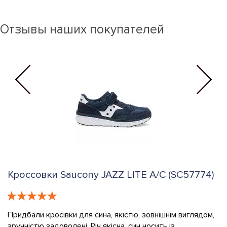
Отзывы наших покупателей
Кроссовки Saucony JAZZ LITE A/C (SC57774)
К
(
Придбали кросівки для сина, якістю, зовнішнім виглядом,
зручністю задоволені. Річ якісна, син носить із