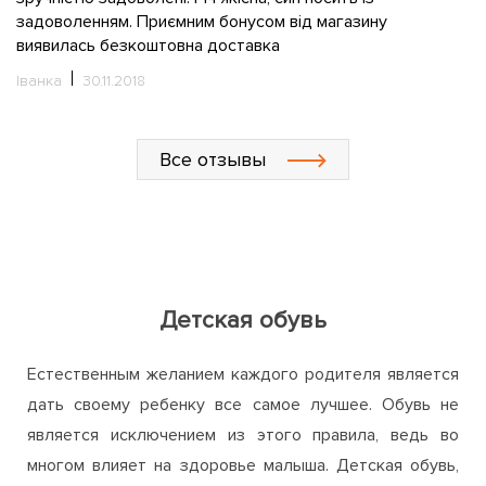
ку
н
задоволенням. Приємним бонусом від магазину
шо
к
виявилась безкоштовна доставка
н
а
н
Іванка
30.11.2018
Та
Все отзывы
Детская обувь
Естественным желанием каждого родителя является
дать своему ребенку все самое лучшее. Обувь не
является исключением из этого правила, ведь во
многом влияет на здоровье малыша. Детская обувь,