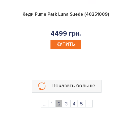
0
Кеди Puma Park Luna Suede (40251009)
4499 грн.
КУПИТЬ
Показать больше
...
1
2
3
4
5
...