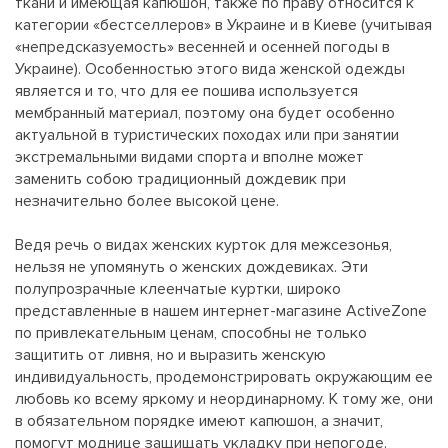
ткани и имеющая капюшон, также по праву относится к
категории «бестселлеров» в Украине и в Киеве (учитывая
«непредсказуемость» весенней и осенней погоды в
Украине). Особенностью этого вида женской одежды
является и то, что для ее пошива используется
мембранный материал, поэтому она будет особенно
актуальной в туристических походах или при занятии
экстремальными видами спорта и вполне может
заменить собою традиционный дождевик при
незначительно более высокой цене.
Ведя речь о видах женских курток для межсезонья,
нельзя не упомянуть о женских дождевиках. Эти
полупрозрачные клеенчатые куртки, широко
представленные в нашем интернет-магазине ActiveZone
по привлекательным ценам, способны не только
защитить от ливня, но и выразить женскую
индивидуальность, продемонстрировать окружающим ее
любовь ко всему яркому и неординарному. К тому же, они
в обязательном порядке имеют капюшон, а значит,
помогут моднице защищать укладку при непогоде.