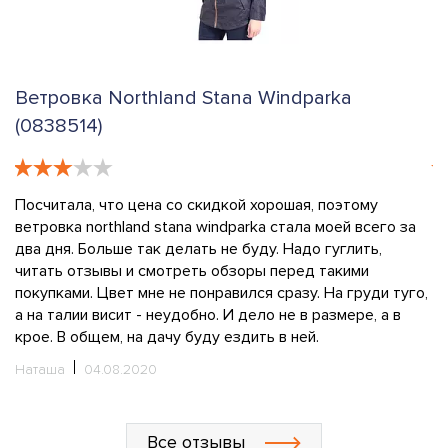
овка Northland Stana Windparka
Ветровк
514)
(1108912
ала, что цена со скидкой хорошая, поэтому
Так себе в
ка northland stana windparka стала моей всего за
девушек, 
я. Больше так делать не буду. Надо гуглить,
подарил бы
 отзывы и смотреть обзоры перед такими
меня была
ами. Цвет мне не понравился сразу. На груди туго,
выглядела 
алии висит - неудобно. И дело не в размере, а в
она меня о
В общем, на дачу буду ездить в ней.
ней идти б
увидела, с
а
04.08.2020
Катя
04.0
Все отзывы