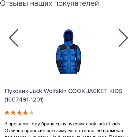
Отзывы наших покупателей
Пуховик Jack Wolfskin COOK JACKET KIDS
Г
(1607491-6350)
S
Заказала пуховик cook jacket kids и заметила, что страна-
К
производитель - Бангладеш, а не Германия. Это
н