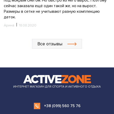
у
расстроило. Но внешне я дефектов не нашла. Посмотрю,
п
как будет носиться. Сын аккуратный, конечно, но он
м
ребенок. Надеюсь, не будет мёрзнуть, как раньше.
в
Зимой, если все с пуховиком плохо будет, напишу ещё
в
один отзыв)))
б
с
Маша
04.08.2020
л
н
И
Все отзывы
ИНТЕРНЕТ МАГАЗИН ДЛЯ СПОРТА И АКТИВНОГО ОТДЫХА
+38 (099) 560 75 76