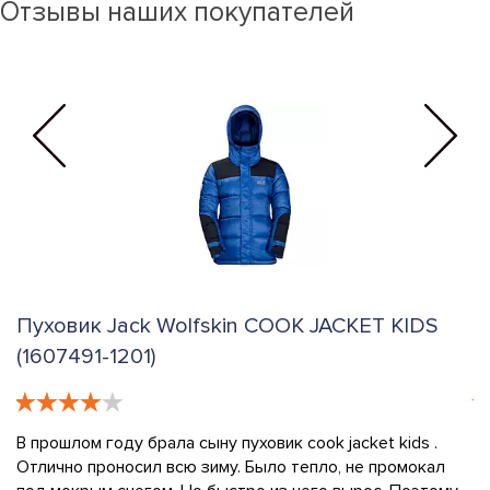
Отзывы наших покупателей
Пуховик Jack Wolfskin COOK JACKET KIDS
Г
(1607491-6350)
S
Заказала пуховик cook jacket kids и заметила, что страна-
К
производитель - Бангладеш, а не Германия. Это
н