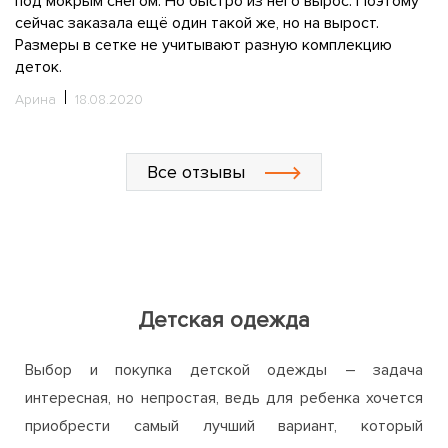
у
расстроило. Но внешне я дефектов не нашла. Посмотрю,
п
как будет носиться. Сын аккуратный, конечно, но он
м
ребенок. Надеюсь, не будет мёрзнуть, как раньше.
в
Зимой, если все с пуховиком плохо будет, напишу ещё
вн
один отзыв)))
б
с
Маша
04.08.2020
ли
н
И
Все отзывы
Детская одежда
Выбор и покупка детской одежды – задача
интересная, но непростая, ведь для ребенка хочется
приобрести самый лучший вариант, который