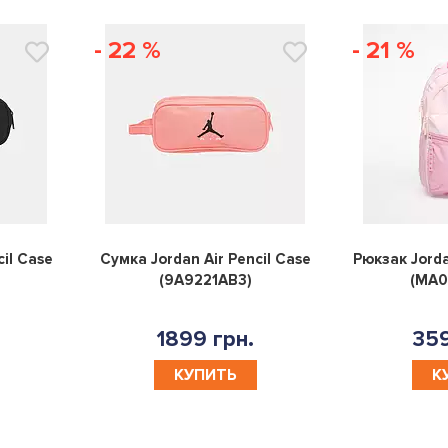
- 22 %
- 21 %
0
0
cil Case
Сумка Jordan Air Pencil Case
Рюкзак Jorda
(9A9221AB3)
(MA
1899 грн.
359
КУПИТЬ
К