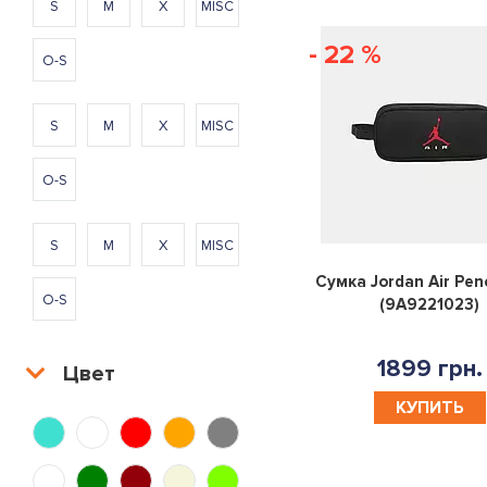
S
M
X
MISC
- 22 %
O-S
S
M
X
MISC
O-S
S
M
X
MISC
Сумка Jordan Air Pen
O-S
(9A9221023)
1899 грн.
Цвет
КУПИТЬ