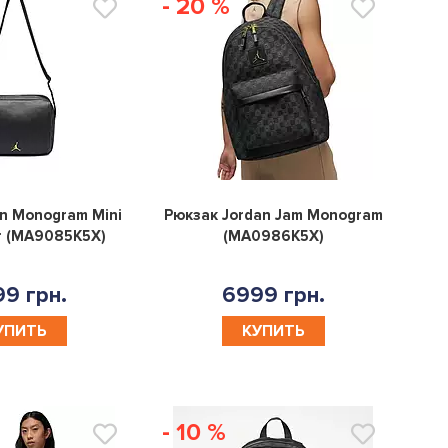
- 20 %
0
0
n Monogram Mini
Рюкзак Jordan Jam Monogram
r (MA9085K5X)
(MA0986K5X)
9 грн.
6999 грн.
УПИТЬ
КУПИТЬ
- 10 %