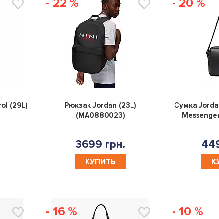
- 22 %
- 20 %
0
0
ol (29L)
Рюкзак Jordan (23L)
Сумка Jorda
(MA0880023)
Messenge
3699 грн.
449
КУПИТЬ
К
- 16 %
- 10 %