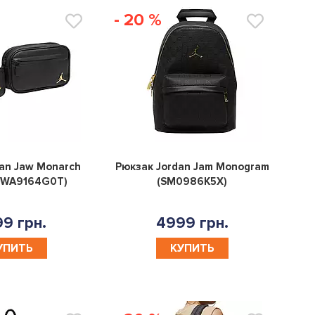
- 20 %
0
0
an Jaw Monarch
Рюкзак Jordan Jam Monogram
(WA9164G0T)
(SM0986K5X)
9 грн.
4999 грн.
УПИТЬ
КУПИТЬ