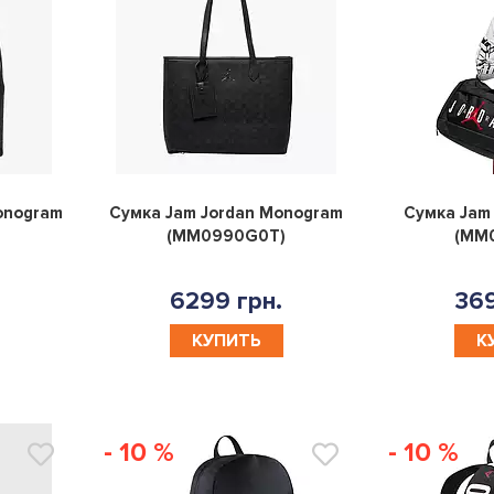
0
0
onogram
Сумка Jam Jordan Monogram
Сумка Jam 
(MM0990G0T)
(MM
6299 грн.
369
КУПИТЬ
К
- 10 %
- 10 %