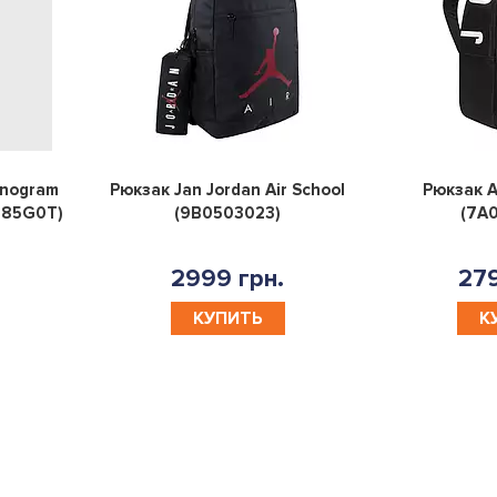
0
0
onogram
Рюкзак Jan Jordan Air School
Рюкзак A
085G0T)
(9B0503023)
(7A
2999 грн.
279
КУПИТЬ
К