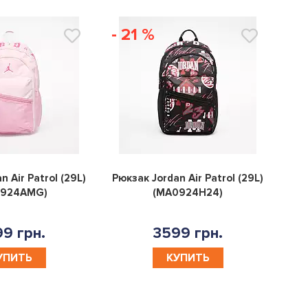
- 21 %
0
0
n Air Patrol (29L)
Рюкзак Jordan Air Patrol (29L)
0924AMG)
(MA0924H24)
9 грн.
3599 грн.
УПИТЬ
КУПИТЬ