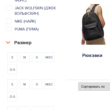
ФЕЙС)
JACK WOLFSKIN (ДЖЕК
ВОЛЬФСКИН)
NIKE (НАЙК)
PUMA (ПУМА)
Размер
Рюкзаки
S
M
X
MISC
O-S
S
M
X
MISC
O-S