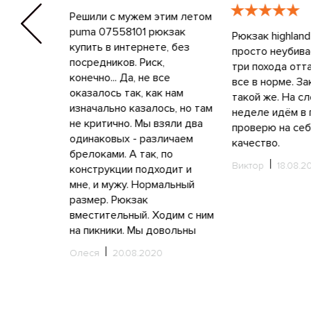
ли с мужем этим летом
 07558101 рюкзак
Рюкзак highland trail 36
И
ть в интернете, без
просто неубиваемый! Брат
wo
едников. Риск,
три похода оттаскал его - и
10
но... Да, не все
все в норме. Заказал себе
б
алось так, как нам
такой же. На следующей
э
чально казалось, но там
неделе идём в горы -
Т
ритично. Мы взяли два
проверю на себе его
р
аковых - различаем
качество.
п
оками. А так, по
о
Виктор
18.08.2020
трукции подходит и
д
 и мужу. Нормальный
р
ер. Рюкзак
м
тительный. Ходим с ним
х
икники. Мы довольны
Ю
я
20.08.2020