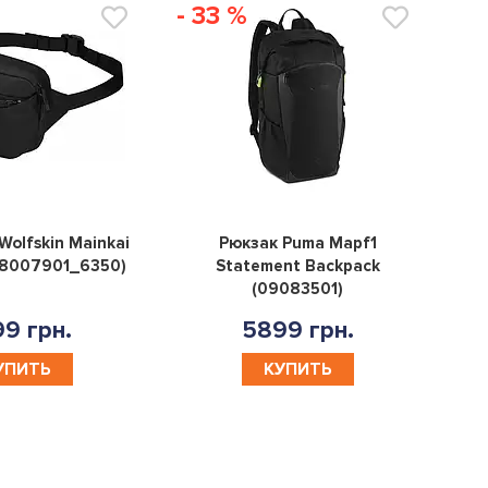
- 33 %
0
0
Wolfskin Mainkai
Рюкзак Puma Mapf1
(8007901_6350)
Statement Backpack
(09083501)
9 грн.
5899 грн.
УПИТЬ
КУПИТЬ