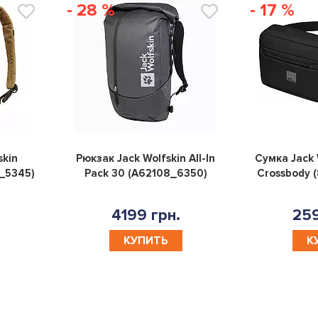
- 28 %
- 17 %
0
0
skin
Рюкзак Jack Wolfskin All-In
Сумка Jack 
_5345)
Pack 30 (A62108_6350)
Crossbody 
4199 грн.
259
КУПИТЬ
К