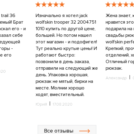
значально я хотел jack
Жена знает, как мне
lfskin trooper 32 2004751
нравится этот бренд, и
10 купить по другой цене,
подарила на годовщину
ольшей. Но потом нашел
свадьбы рюкзак jack
тот магазин - и подофигел!
wolfskin perfect day .
ут реально крутые цены! И
Крепкий, прочный, много
аботают быстро:
отделений, хорошие молнии.
озвонили в день заказа,
Отличный городской
тправили на следующий же
рюкзак.
ень. Упаковка хорошая,
Александр
04.08.2020
юкзак не мятый, бирки на
есте. Молнии хорошо
одят, вместительный.
рий
17.08.2020