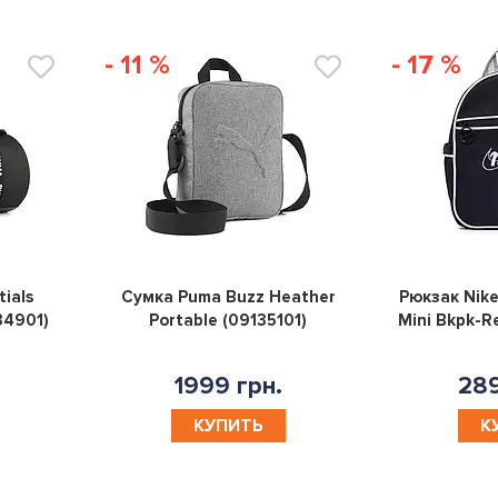
- 11 %
- 17 %
0
0
ials
Сумка Puma Buzz Heather
Рюкзак Nike
84901)
Portable (09135101)
Mini Bkpk-R
1999 грн.
289
КУПИТЬ
К