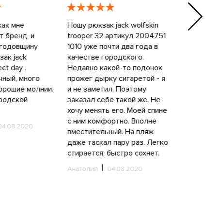
Ношу рюкзак jack wolfskin
Обычно я не пишу отзывы,
trooper 32 артикул 2004751
но в этот раз я просто в
1010 уже почти два года в
восторге от рюкзачка
качестве городского.
ancona jack wolfskin . Он
Недавно какой-то подонок
такой классный! Приятный
прожег дырку сигаретой - я
цвет, красивая неброская
и не заметил. Поэтому
вышивка, мягкие лямки, на
заказал себе такой же. Не
спине удобно сидит, есть
хочу менять его. Моей спине
кармашек для бутылки
с ним комфортно. Вполне
воды. Это, конечно, похоже
вместительный. На пляж
просто на перечисление его
даже таскал пару раз. Легко
деталей, но эти мелочи и
стирается, быстро сохнет.
делают рюкзак таким
классным. Мне он по-
Анатолий
04.08.2020
настоящему очень нравится.
Очень всем рекомендую,
кто ценит качество и
комфорт.