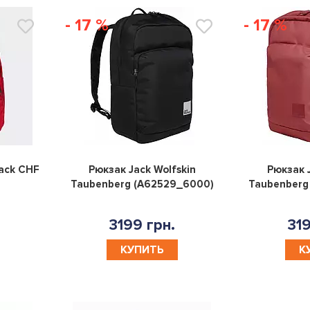
- 17 %
- 17 %
0
0
ack CHF
Рюкзак Jack Wolfskin
Рюкзак J
Taubenberg (A62529_6000)
Taubenberg
3199 грн.
319
КУПИТЬ
К