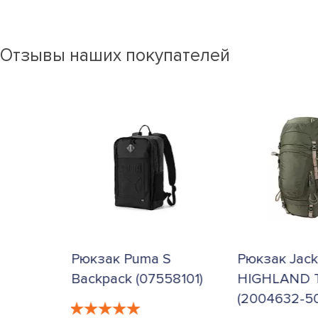
Отзывы наших покупателей
зак Puma S
Рюкзак Jack Wolfskin
Р
kpack (07558101)
HIGHLAND TRAIL 36
T
(2004632-5052)
(