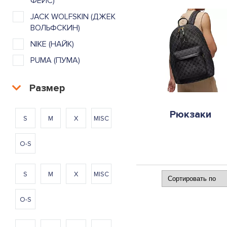
ФЕЙС)
JACK WOLFSKIN (ДЖЕК
ВОЛЬФСКИН)
NIKE (НАЙК)
PUMA (ПУМА)
Размер
Рюкзаки
S
M
X
MISC
O-S
S
M
X
MISC
O-S