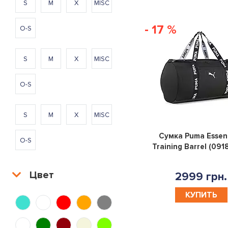
S
M
X
MISC
- 17 %
O-S
S
M
X
MISC
O-S
S
M
X
MISC
Сумка Puma Essent
O-S
Training Barrel (091
Цвет
2999 грн.
КУПИТЬ