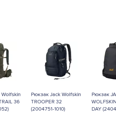
юкзак Jack Wolfskin
Рюкзак JACK
ROOPER 32
WOLFSKIN PERFECT
2004751-1010)
DAY (24040-635)