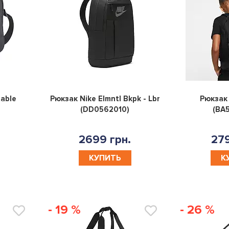
0
0
able
Рюкзак Nike Elmntl Bkpk - Lbr
Рюкзак 
(DD0562010)
(BA
2699 грн.
279
КУПИТЬ
К
- 19 %
- 26 %