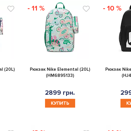
- 11 %
- 10 %
0
0
l (20L)
Рюкзак Nike Elemental (20L)
Рюкзак Nike
(HM6895133)
(HJ
2899 грн.
299
КУПИТЬ
К