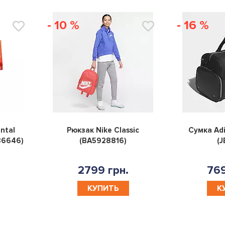
- 10 %
- 16 %
0
0
ntal
Рюкзак Nike Classic
Сумка Adi
86646)
(BA5928816)
(J
2799 грн.
769
КУПИТЬ
К