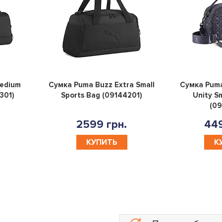
0
0
edium
Сумка Puma Buzz Extra Small
Сумка Puma
301)
Sports Bag (09144201)
Unity S
(09
2599 грн.
449
КУПИТЬ
К