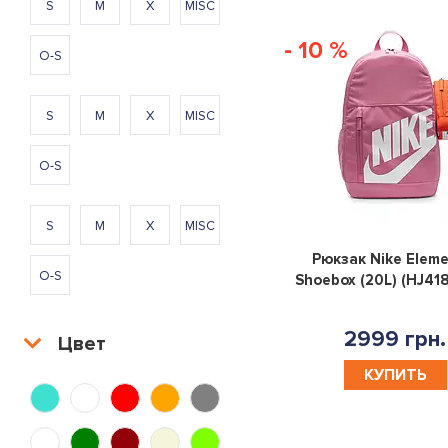
S
M
X
MISC
- 10 %
O-S
S
M
X
MISC
O-S
S
M
X
MISC
Рюкзак Nike Eleme
O-S
Shoebox (20L) (HJ41
2999 грн.
Цвет
КУПИТЬ