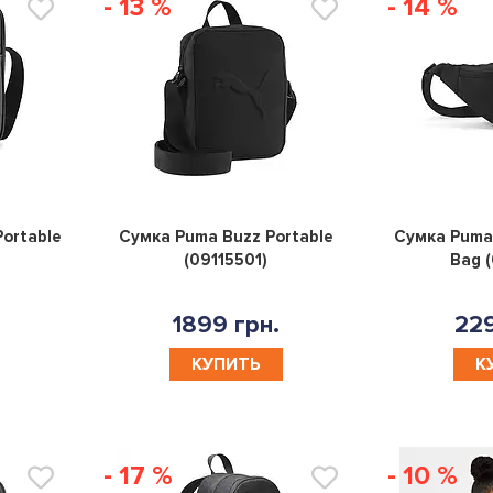
- 13 %
- 14 %
0
0
ortable
Сумка Puma Buzz Portable
Сумка Puma 
(09115501)
Bag (
1899 грн.
229
КУПИТЬ
К
- 17 %
- 10 %