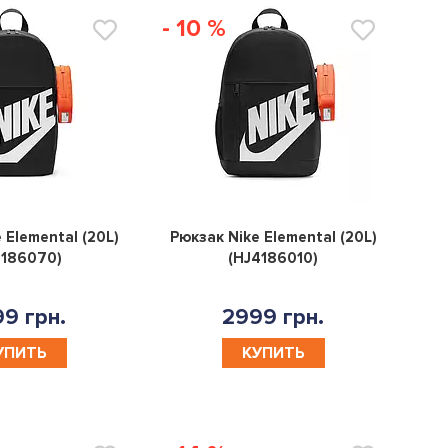
- 10 %
0
0
 Elemental (20L)
Рюкзак Nike Elemental (20L)
4186070)
(HJ4186010)
9 грн.
2999 грн.
УПИТЬ
КУПИТЬ