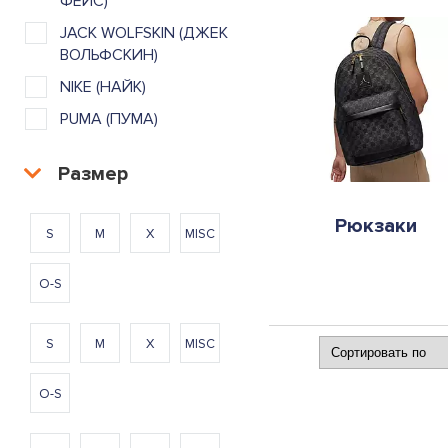
ФЕЙС)
JACK WOLFSKIN (ДЖЕК
ВОЛЬФСКИН)
NIKE (НАЙК)
PUMA (ПУМА)
Размер
Рюкзаки
S
M
X
MISC
O-S
S
M
X
MISC
O-S