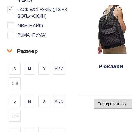
ФЕЙС)
JACK WOLFSKIN (ДЖЕК
ВОЛЬФСКИН)
NIKE (НАЙК)
PUMA (ПУМА)
Размер
Рюкзаки
S
M
X
MISC
O-S
S
M
X
MISC
O-S