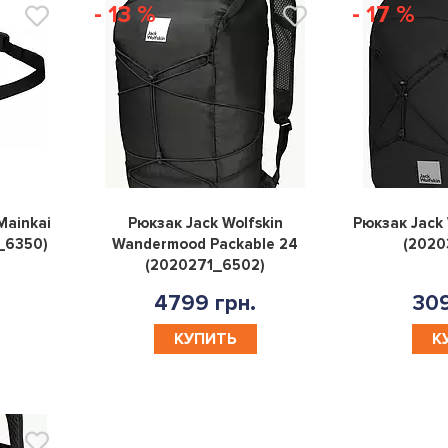
- 13 %
- 17 %
0
0
Mainkai
Рюкзак Jack Wolfskin
Рюкзак Jack 
_6350)
Wandermood Packable 24
(2020
(2020271_6502)
4799 грн.
309
КУПИТЬ
К