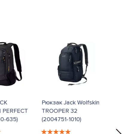
ACK
Рюкзак Jack Wolfskin
Рюкзак 
 PERFECT
TROOPER 32
ANCONA
0-635)
(2004751-1010)
1910)