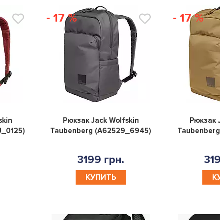
- 17 %
- 17 %
0
0
skin
Рюкзак Jack Wolfskin
Рюкзак J
J_0125)
Taubenberg (A62529_6945)
Taubenberg
3199 грн.
319
КУПИТЬ
К