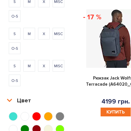
S
M
X
MISC
- 17 %
O-S
S
M
X
MISC
O-S
S
M
X
MISC
Рюкзак Jack Wolf
O-S
Terracade (A64020_
Цвет
4199 грн.
КУПИТЬ