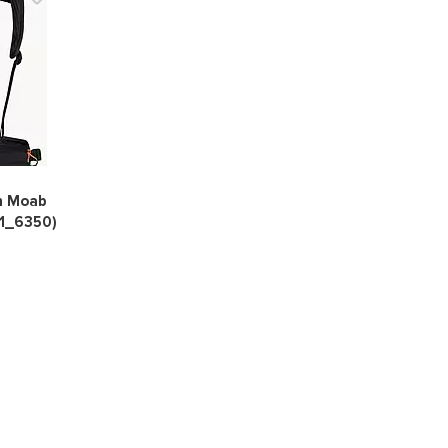
0
n Moab
91_6350)