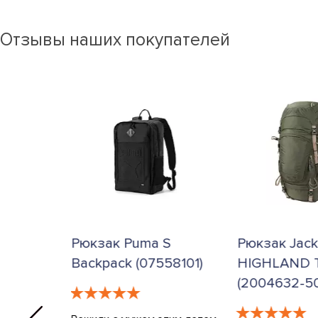
Отзывы наших покупателей
 Jack
Рюкзак Puma S
Рюкзак Jack
ADILLY
Backpack (07558101)
HIGHLAND T
)
(2004632-5