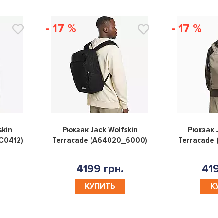
- 17 %
- 17 %
0
0
skin
Рюкзак Jack Wolfskin
Рюкзак J
C0412)
Terracade (A64020_6000)
Terracade
4199 грн.
419
КУПИТЬ
К