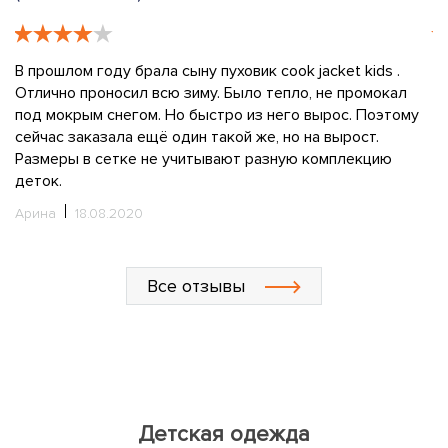
В прошлом году брала сыну пуховик cook jacket kids .
За
т,
Отлично проносил всю зиму. Было тепло, не промокал
п
под мокрым снегом. Но быстро из него вырос. Поэтому
р
сейчас заказала ещё один такой же, но на вырост.
к
Размеры в сетке не учитывают разную комплекцию
р
деток.
З
од
Арина
18.08.2020
М
Все отзывы
Детская одежда