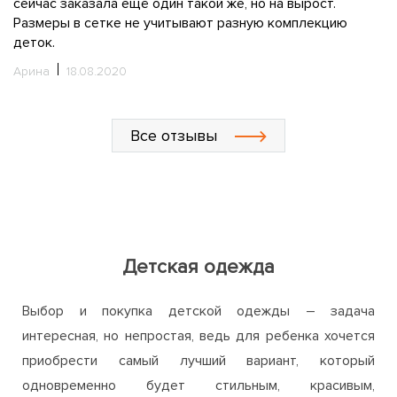
акой же, но на вырост.
как будет носиться. Сын аккура
вают разную комплекцию
ребенок. Надеюсь, не будет мё
Зимой, если все с пуховиком пл
один отзыв)))
Маша
04.08.2020
Все отзывы
Детская одежда
Выбор и покупка детской одежды – задача
интересная, но непростая, ведь для ребенка хочется
приобрести самый лучший вариант, который
одновременно будет стильным, красивым,