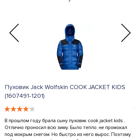
in COOK JACKET KIDS
Пуховик Jack Wolfskin 
(1607491-6350)
пуховик cook jacket kids .
Заказала пуховик cook jacket ki
. Было тепло, не промокал
производитель - Бангладеш, а н
тро из него вырос. Поэтому
расстроило. Но внешне я дефе