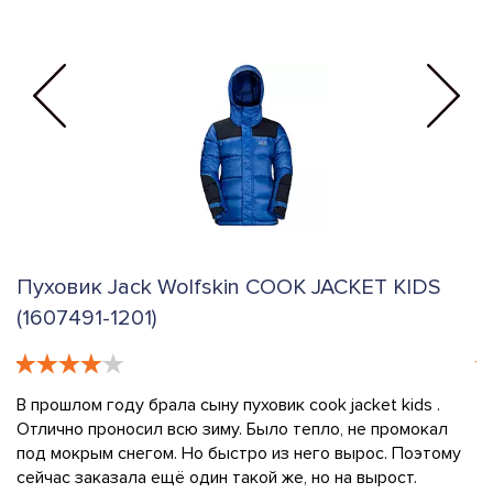
OK JACKET KIDS
Пуховик Jack Wolfskin COOK 
(1607491-6350)
 cook jacket kids .
Заказала пуховик cook jacket kids и за
 тепло, не промокал
производитель - Бангладеш, а не Герм
 него вырос. Поэтому
расстроило. Но внешне я дефектов не
е, но на вырост.
как будет носиться. Сын аккуратный, к