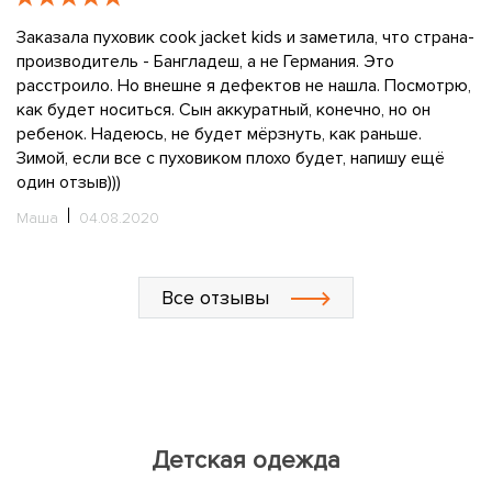
Заказала пуховик cook jacket kids и заметила, что страна-
К
производитель - Бангладеш, а не Германия. Это
н
у
расстроило. Но внешне я дефектов не нашла. Посмотрю,
п
как будет носиться. Сын аккуратный, конечно, но он
м
ребенок. Надеюсь, не будет мёрзнуть, как раньше.
в
Зимой, если все с пуховиком плохо будет, напишу ещё
вн
один отзыв)))
б
с
Маша
04.08.2020
ли
н
И
Все отзывы
Детская одежда