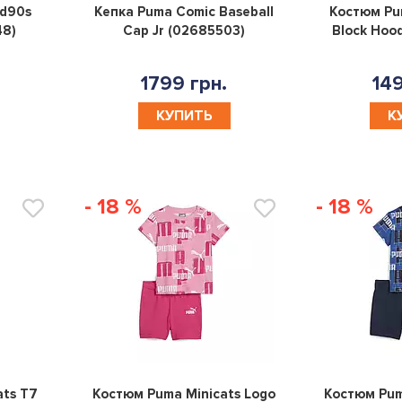
0
0
d90s
Кепка Puma Comic Baseball
Костюм Pum
48)
Cap Jr (02685503)
Block Hoo
1799 грн.
149
КУПИТЬ
К
- 18 %
- 18 %
0
0
ats T7
Костюм Puma Minicats Logo
Костюм Pum