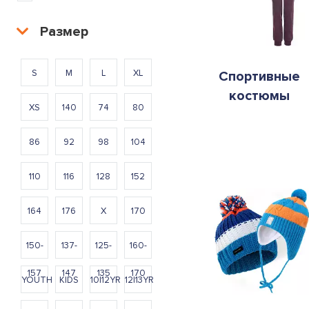
Размер
S
M
L
XL
Спортивные
костюмы
XS
140
74
80
86
92
98
104
110
116
128
152
164
176
X
170
150-
137-
125-
160-
157
147
135
170
YOUTH
KIDS
10|12YR
12|13YR