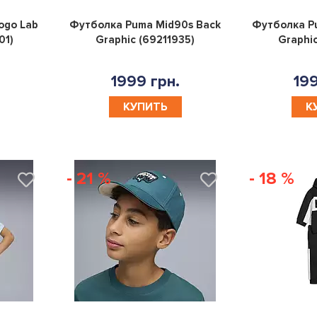
0
0
ogo Lab
Футболка Puma Mid90s Back
Футболка P
01)
Graphic (69211935)
Graphic
1999 грн.
199
КУПИТЬ
К
- 21 %
- 18 %