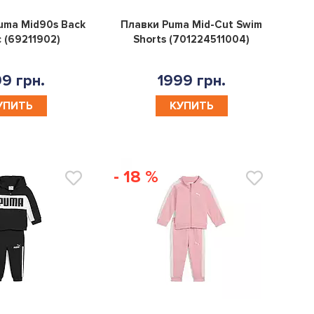
0
0
uma Mid90s Back
Плавки Puma Mid-Cut Swim
 (69211902)
Shorts (701224511004)
9 грн.
1999 грн.
УПИТЬ
КУПИТЬ
- 18 %