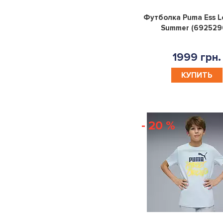
13|15YR
8|10YR
10-
12-
Футболка Puma Ess L
Summer (692529
12YR
13YR
13-
8-
1999 грн.
15YR
10YR
S
M
L
XL
КУПИТЬ
XS
140
74
80
86
92
98
104
- 20 %
110
116
128
152
164
176
X
170
150-
137-
125-
160-
157
147
135
170
YOUTH
KIDS
10|12YR
12|13YR