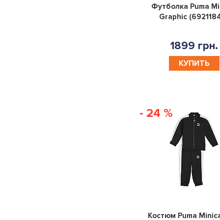
Футболка Puma Mi
Graphic (692118
13|15YR
8|10YR
10-
12-
12YR
13YR
1899 грн.
13-
8-
КУПИТЬ
15YR
10YR
S
M
L
XL
XS
140
74
80
- 24 %
86
92
98
104
110
116
128
152
164
176
X
170
150-
137-
125-
160-
Костюм Puma Minic
157
147
135
170