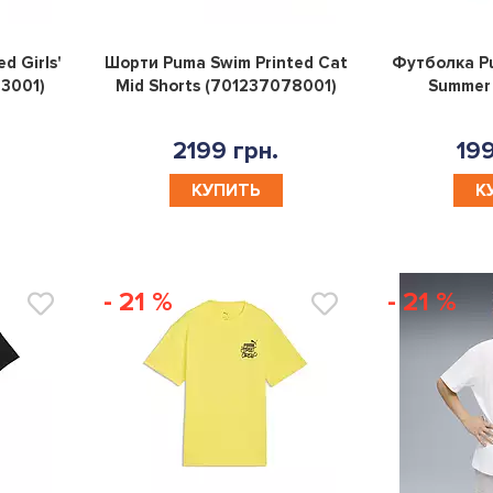
0
0
d Girls'
Шорти Puma Swim Printed Cat
Футболка Pu
83001)
Mid Shorts (701237078001)
Summer
2199 грн.
199
КУПИТЬ
К
- 21 %
- 21 %