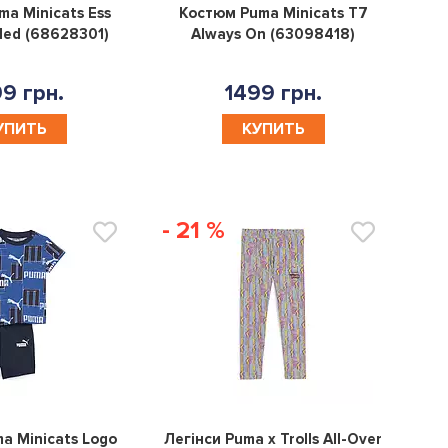
0
0
a Minicats Ess
Костюм Puma Minicats T7
ded (68628301)
Always On (63098418)
9 грн.
1499 грн.
УПИТЬ
КУПИТЬ
- 21 %
0
0
a Minicats Logo
Легінси Puma x Trolls All-Over