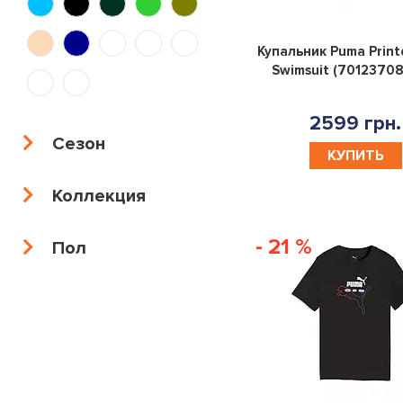
13|15YR
8|10YR
10-
12-
Купальник Puma Printe
12YR
13YR
13-
8-
Swimsuit (7012370
15YR
10YR
S
M
L
XL
2599 грн.
Сезон
КУПИТЬ
XS
140
74
80
Коллекция
86
92
98
104
- 21 %
Пол
110
116
128
152
164
176
X
170
150-
137-
125-
160-
157
147
135
170
YOUTH
KIDS
10|12YR
12|13YR