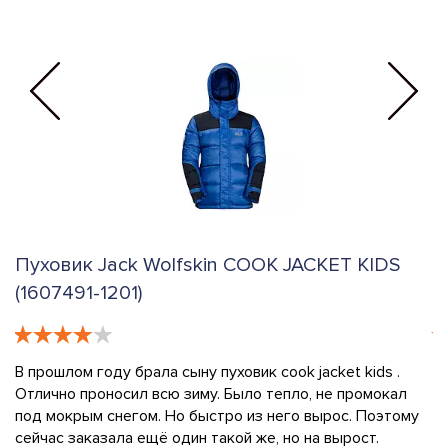
Пуховик Jack Wolfskin COOK JACKET KIDS
П
(1607491-1201)
(
В прошлом году брала сыну пуховик cook jacket kids .
За
т,
Отлично проносил всю зиму. Было тепло, не промокал
п
под мокрым снегом. Но быстро из него вырос. Поэтому
р
сейчас заказала ещё один такой же, но на вырост.
к