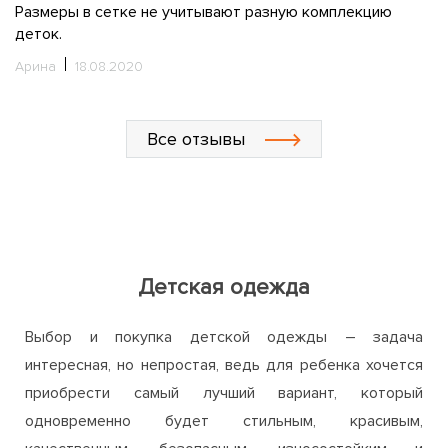
Размеры в сетке не учитывают разную комплекцию
р
деток.
З
од
Арина
18.08.2020
М
Все отзывы
Детская одежда
Выбор и покупка детской одежды – задача
интересная, но непростая, ведь для ребенка хочется
приобрести самый лучший вариант, который
одновременно будет стильным, красивым,