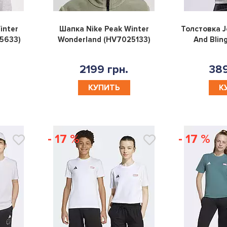
0
0
inter
Шапка Nike Peak Winter
Толстовка J
5633)
Wonderland (HV7025133)
And Blin
2199 грн.
389
КУПИТЬ
К
- 17 %
- 17 %