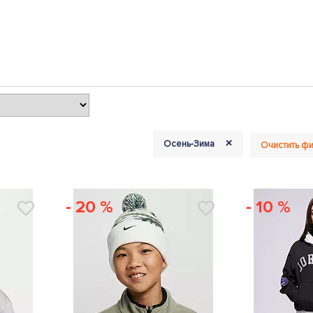
+
Осень-Зима
Очистить фи
- 20 %
- 10 %