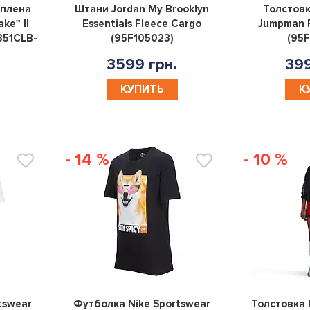
0
0
еплена
Штани Jordan My Brooklyn
Толстовк
ke™ II
Essentials Fleece Cargo
Jumpman F
351CLB-
(95F105023)
(95
3599 грн.
399
КУПИТЬ
К
- 14 %
- 10 %
0
0
tswear
Футболка Nike Sportswear
Толстовка 