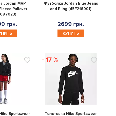
0
0
а Jordan MVP
Футболка Jordan Blue Jeans
leece Pullover
and Bling (45F216001)
F097023)
9 грн.
2699 грн.
УПИТЬ
КУПИТЬ
- 17 %
0
0
Nike Sportswear
Толстовка Nike Sportswear