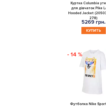
Куртка Columbia ут
для дівчаток Pike La
13|15YR
8|10YR
10-
12-
Hooded Jacket (2050
278)
12YR
13YR
5269 грн.
13-
8-
КУПИТЬ
15YR
10YR
S
M
L
XL
XS
140
74
80
- 14 %
86
92
98
104
110
116
128
152
164
176
X
170
150-
137-
125-
160-
Футболка Nike Spor
157
147
135
170