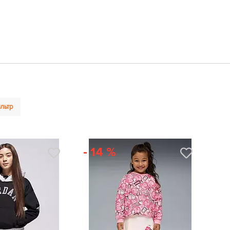
льтр
- 14 %