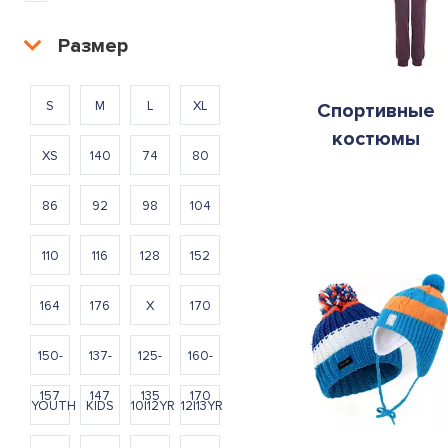
Размер
S
M
L
XL
Спортивные
костюмы
XS
140
74
80
86
92
98
104
110
116
128
152
164
176
X
170
150-
137-
125-
160-
157
147
135
170
YOUTH
KIDS
10|12YR
12|13YR