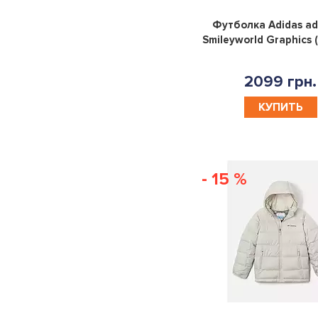
13|15YR
8|10YR
10-
12-
Футболка Adidas ad
Smileyworld Graphics 
12YR
13YR
13-
8-
2099 грн.
15YR
10YR
S
M
L
XL
КУПИТЬ
XS
140
74
80
86
92
98
104
- 15 %
110
116
128
152
164
176
X
170
150-
137-
125-
160-
157
147
135
170
YOUTH
KIDS
10|12YR
12|13YR