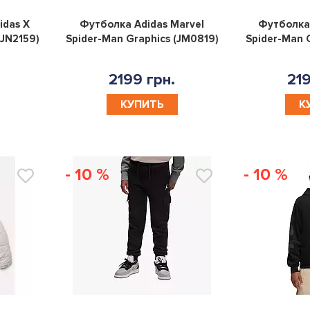
0
0
idas X
Футболка Adidas Marvel
Футболка 
(JN2159)
Spider-Man Graphics (JM0819)
Spider-Man G
2199 грн.
219
КУПИТЬ
К
- 10 %
- 10 %