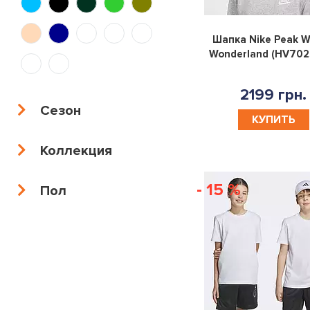
13|15YR
8|10YR
10-
12-
Шапка Nike Peak W
12YR
13YR
13-
8-
Wonderland (HV702
15YR
10YR
S
M
L
XL
2199 грн.
Сезон
КУПИТЬ
XS
140
74
80
Коллекция
86
92
98
104
- 15 %
Пол
110
116
128
152
164
176
X
170
150-
137-
125-
160-
157
147
135
170
YOUTH
KIDS
10|12YR
12|13YR