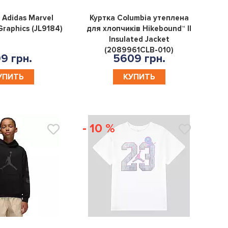
0
0
Adidas Marvel
Куртка Columbia утеплена
raphics (JL9184)
для хлопчикiв Hikebound™ II
Insulated Jacket
(2089961CLB-010)
9 грн.
5609 грн.
УПИТЬ
КУПИТЬ
- 10 %