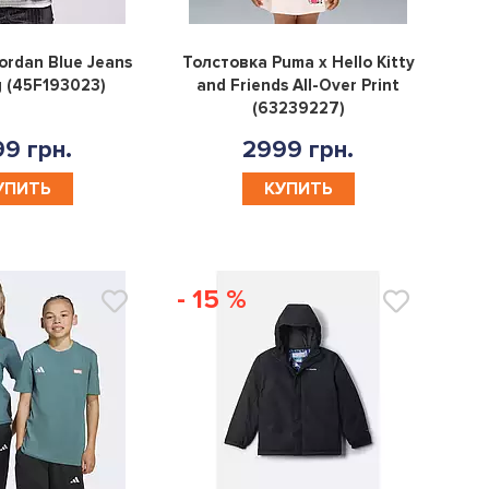
0
0
ordan Blue Jeans
Толстовка Puma x Hello Kitty
g (45F193023)
and Friends All-Over Print
(63239227)
9 грн.
2999 грн.
УПИТЬ
КУПИТЬ
- 15 %