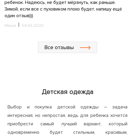
ребенок. Надеюсь, не будет мёрзнуть, как раньше.
в
Зимой, если все с пуховиком плохо будет, напишу ещё
вн
один отзыв)))
б
с
Маша
04.08.2020
ли
н
И
Все отзывы
Детская одежда
Выбор и покупка детской одежды – задача
интересная, но непростая, ведь для ребенка хочется
приобрести самый лучший вариант, который
одновременно будет стильным, красивым,