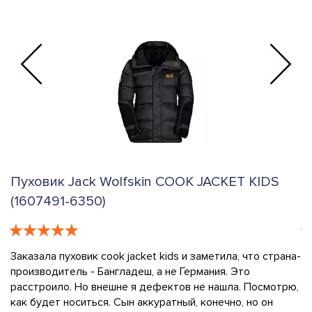
Пуховик Jack Wolfskin COOK JACKET KIDS
Г
(1607491-6350)
S
Заказала пуховик cook jacket kids и заметила, что страна-
К
производитель - Бангладеш, а не Германия. Это
н
у
расстроило. Но внешне я дефектов не нашла. Посмотрю,
п
как будет носиться. Сын аккуратный, конечно, но он
м