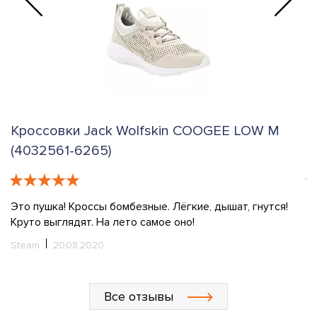
Кроссовки Jack Wolfskin COOGEE LOW M
К
(4032561-6265)
T
Это пушка! Кроссы бомбезные. Лёгкие, дышат, гнутся!
Ку
Круто выглядят. На лето самое оно!
l
у
Steam
20.08.2020
ш
о
ч
Все отзывы
х