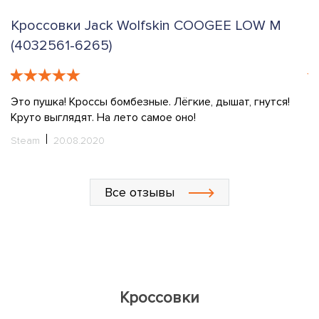
Кроссовки Jack Wolfskin COOGEE LOW M
К
(4032561-6265)
T
Это пушка! Кроссы бомбезные. Лёгкие, дышат, гнутся!
Ку
Круто выглядят. На лето самое оно!
l
у
Steam
20.08.2020
ш
о
ч
Все отзывы
х
Л
Кроссовки