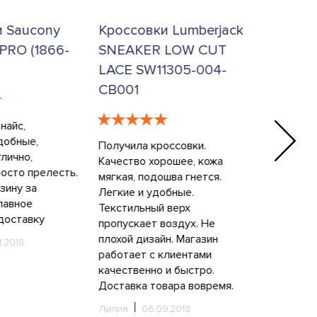
и Saucony
Кроссовки Lumberjack
Кроссов
PRO (1866-
SNEAKER LOW CUT
Kanmei 
LACE SW11305-004-
9090)
CB001
найс,
Обувь пок
добные,
повседнев
Получила кроссовки.
лично,
городу. Х
Качество хорошее, кожа
осто прелесть.
практично
мягкая, подошва гнется.
зину за
Запуталас
Легкие и удобные.
лавное
размеров,
Текстильный верх
доставку
менеджеры
пропускает воздух. Не
Пришел то
плохой дизайн. Магазин
1.2018
Размер по
работает с клиентами
легкие и 
качественно и быстро.
кроссовоч
Доставка товара вовремя.
одного кр
Лилия
06.09.2018
конца при