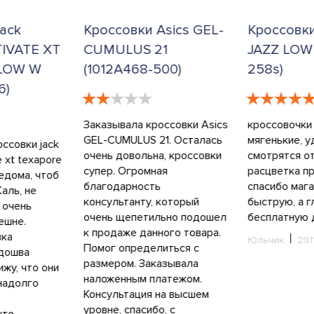
ack
Кроссовки Asics GEL-
Кроссовк
TIVATE XT
CUMULUS 21
JAZZ LOW
LOW W
(1012A468-500)
258s)
6)
Заказывала кроссовки Asics
кроссовочки 
GEL-CUMULUS 21. Осталась
мягенькие, у
оссовки jack
очень довольна, кроссовки
смотрятся от
e xt texapore
супер. Огромная
расцветка пр
ведома, чтоб
благодарность
спасибо мага
аль, не
консультанту, который
быструю, а г
 очень
очень щепетильно подошел
бесплатную 
ешне.
к продаже данного товара.
вка
Юльчик
29.1
Помог определиться с
одошва
размером. Заказывала
ижу, что они
наложенным платежом.
надолго
Консультация на высшем
уровне, спасибо, с
что