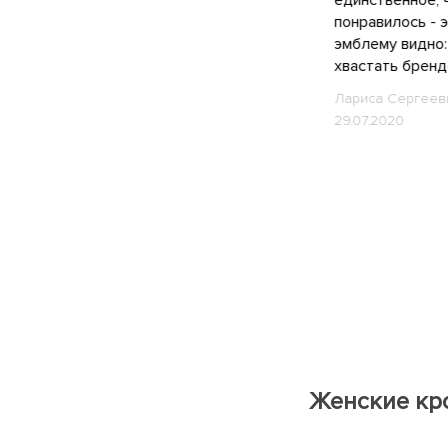
понравилось - э
эмблему видно:
40,5
41
41,5
42
хвастать бренд
42,5
43
44
45
Лариса Сергеев
29.07.2020
46
47
5.5
4.5
6.5
44.5
38.5
40.5
37.5
42.5
36.5
35.5
41.5
39.5
5
6
35,5
36
Женские кро
36,5
37
37,5
38