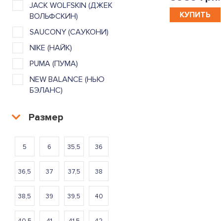
JACK WOLFSKIN (ДЖЕК
КУПИТЬ
ВОЛЬФСКИН)
SAUCONY (САУКОНИ)
NIKE (НАЙК)
PUMA (ПУМА)
NEW BALANCE (НЬЮ
БЭЛАНС)
Размер
5
6
35,5
36
36,5
37
37,5
38
38,5
39
39,5
40
40,5
41
41,5
42