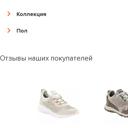
40,5
41
41,5
42
Коллекция
42,5
43
44
45
Пол
46
47
5.5
4.5
6.5
44.5
38.5
40.5
Отзывы наших покупателей
37.5
42.5
36.5
35.5
41.5
39.5
5
6
35,5
36
36,5
37
37,5
38
38,5
39
39,5
40