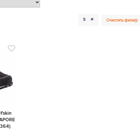
+
5
Очистить фильтр
0
fskin
APORE
364)