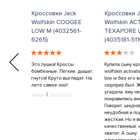
40,5
41
41,5
42
k
Кроссовки Jack
Кроссовки J
GEE
Wolfskin COOGEE
Wolfskin AC
42,5
43
44
45
61-
LOW M (4032561-
TEXAPORE 
6265)
(4035181-511
46
47
5.5
4.5
6.5
44.5
38.5
40.5
ыдущим
Это пушка! Кроссы
Купила сыну кр
 low m. Но
бомбезные. Лёгкие, дышат,
wolfskin activat
37.5
42.5
36.5
35.5
гнутся! Круто выглядят. На
low w без его 
лето самое оно!
сюрприз был. Ж
41.5
39.5
угадала: ему не
Steam
20.08.2020
понравились вн
Говорит, шнуро
5
6
35,5
36
неудобная и п
жёсткая. Но я в
36,5
37
37,5
38
качественные, 
хватит. А сыну
38,5
39
39,5
40
единственное, 