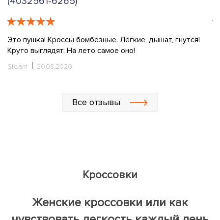
(4032561-6265)
T
Это пушка! Кроссы бомбезные. Лёгкие, дышат, гнутся!
Ку
Круто выглядят. На лето самое оно!
l
у
Steam
20.08.2020
ш
о
ч
Все отзывы
х
Л
Кроссовки
Женские кроссовки или как
чувствовать легкость каждый день