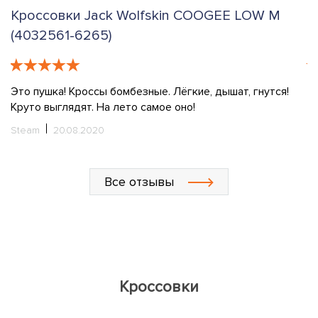
Кроссовки Jack Wolfskin COOGEE LOW M
К
(4032561-6265)
T
Это пушка! Кроссы бомбезные. Лёгкие, дышат, гнутся!
Ку
Круто выглядят. На лето самое оно!
l
у
Steam
20.08.2020
ш
о
ч
Все отзывы
х
Л
Кроссовки