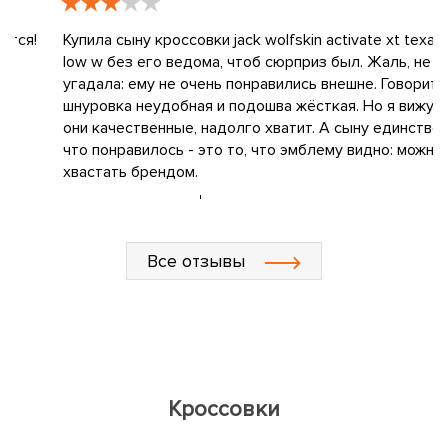
Купила сыну кроссовки jack wolfskin activate xt texapore
З
low w без его ведома, чтоб сюрприз был. Жаль, не
о
угадала: ему не очень понравились внешне. Говорит,
б
шнуровка неудобная и подошва жёсткая. Но я вижу, что
п
они качественные, надолго хватит. А сыну единственное,
о
что понравилось - это то, что эмблему видно: можно
п
хвастать брендом.
у
Лариса Сергеевна
29.07.2020
И
Все отзывы
Кроссовки